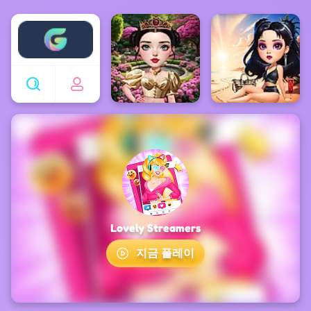
Enjoy4fun
Lovely Streamers
지금 플레이