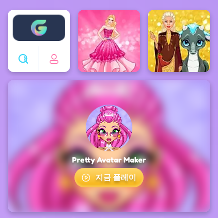
Enjoy4fun
Pretty Avatar Maker
지금 플레이