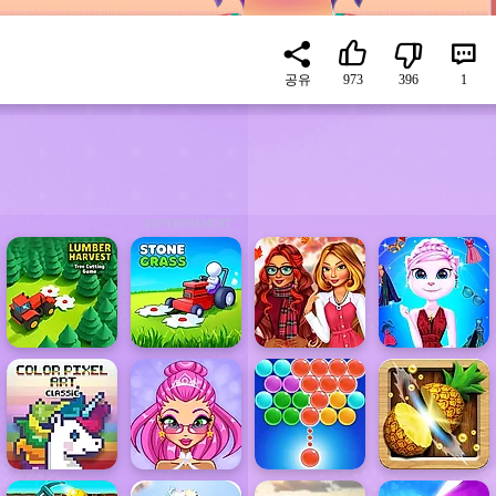
공유
973
396
1
ADVERTISEMENT