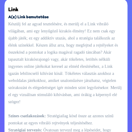
Link
A(z) Link bemutatása
Készülj fel az agyad tesztelésére, és merülj el a Link vibráló
világában, ami egy lenyűgöző kirakós élmény! Ez nem csak egy
újabb játék; ez egy addiktív utazás, ahol a stratégia találkozik az
élénk színekkel. Készen állsz arra, hogy megfejtsd a rejtélyeket és
összekösd a pontokat a logika magával ragadó táncában? Akár
tapasztalt kirakósrajongó vagy, akár tökéletes, letöltés nélküli
ingyenes online játékokat keresel az elméd élesítéséhez, a Link
igazán lebilincselő kihívást kínál. Tökéletes választás azokhoz a
weboldalas játékokhoz, amiket unaloműzésre játszhatsz, végtelen
szórakozást és elégedettséget ígér minden szint legyőzésekor. Merülj
el egy vizuálisan stimuláló kihívásban, ami órákig a képernyő elé
szögez!
Színes csatlakozások:
Stratégiailag kösd össze az azonos színű
pontokat az egyes vibráló rejtvények teljesítéséhez.
Stratégiai tervezés:
Óvatosan tervezd meg a lépéseidet, hogy