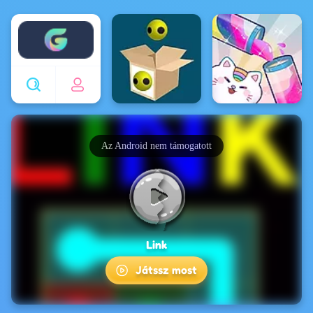
Enjoy4fun
Az Android nem támogatott
Link
Játssz most