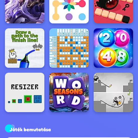
Játék bemutatása