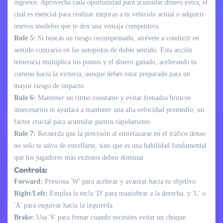
ingresos. Aprovecha cada oportunidad para acumular dinero extra, el
cual es esencial para realizar mejoras a tu vehículo actual o adquirir
nuevos modelos que te den una ventaja competitiva.
Rule 5:
Si buscas un riesgo recompensado, atrévete a conducir en
sentido contrario en las autopistas de doble sentido. Esta acción
temeraria multiplica tus puntos y el dinero ganado, acelerando tu
camino hacia la victoria, aunque debes estar preparado para un
mayor riesgo de impacto.
Rule 6:
Mantener un ritmo constante y evitar frenados bruscos
innecesarios te ayudará a mantener una alta velocidad promedio, un
factor crucial para acumular puntos rápidamente.
Rule 7:
Recuerda que la precisión al entrelazarse en el tráfico denso
no solo te salva de estrellarte, sino que es una habilidad fundamental
que los jugadores más exitosos deben dominar.
Controls:
Forward:
Presiona 'W' para acelerar y avanzar hacia tu objetivo.
Right/Left:
Emplea la tecla 'D' para maniobrar a la derecha, y 'L' o
'A' para esquivar hacia la izquierda.
Brake:
Usa 'S' para frenar cuando necesites evitar un choque