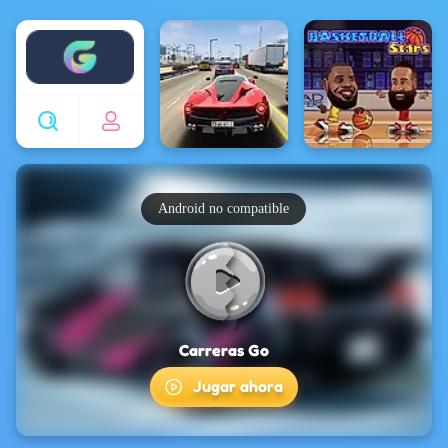
Enjoy4fun
Android no compatible
Carreras Go
Jugar ahora