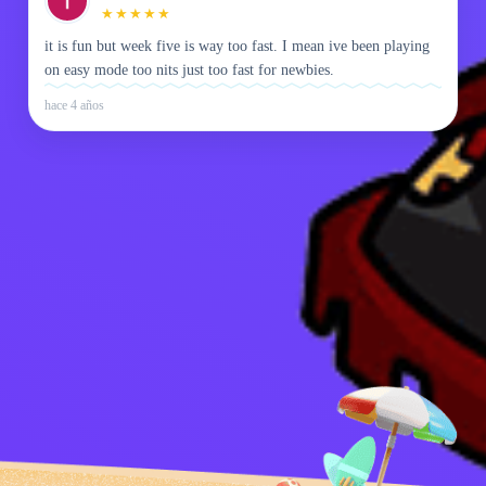
★
★
★
★
★
it is fun but week five is way too fast. I mean ive been playing
on easy mode too nits just too fast for newbies.
hace 4 años
Política de
Contáctame
privacidad
Kids
español