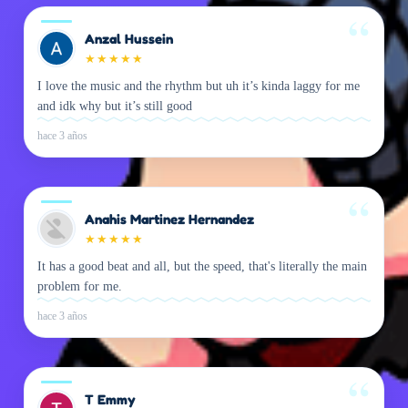
Anzal Hussein
★
★
★
★
★
I love the music and the rhythm but uh it’s kinda laggy for me
and idk why but it’s still good
hace 3 años
Anahis Martinez Hernandez
★
★
★
★
★
It has a good beat and all, but the speed, that's literally the main
problem for me.
hace 3 años
T Emmy