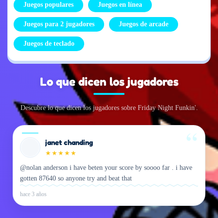
Juegos populares
Juegos en línea
Juegos para 2 jugadores
Juegos de arcade
Juegos de teclado
Lo que dicen los jugadores
Descubre lo que dicen los jugadores sobre Friday Night Funkin'.
janet chanding
★
★
★
★
★
@nolan anderson i have beten your score by soooo far . i have
gotten 87640 so anyone try and beat that
hace 3 años