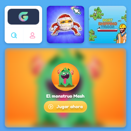
Enjoy4fun
El monstruo Mash
Jugar ahora