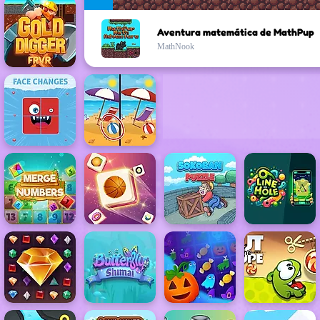
Aventura matemática de MathPup
MathNook