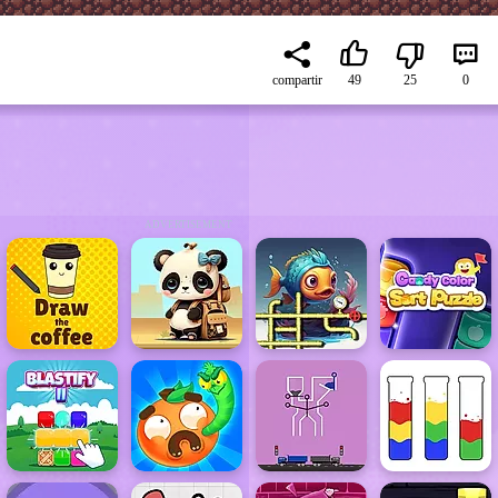
compartir
49
25
0
ADVERTISEMENT