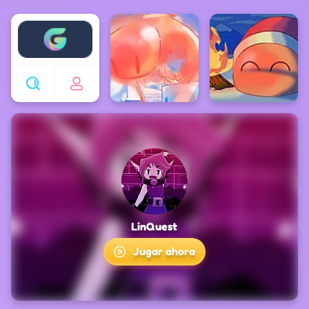
Enjoy4fun
LinQuest
Jugar ahora