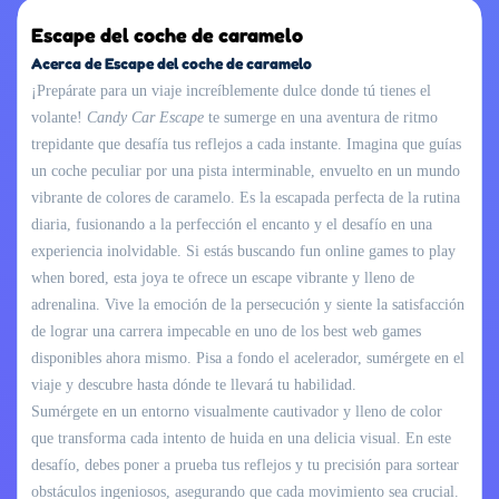
Escape del coche de caramelo
Acerca de Escape del coche de caramelo
¡Prepárate para un viaje increíblemente dulce donde tú tienes el
volante!
Candy Car Escape
te sumerge en una aventura de ritmo
trepidante que desafía tus reflejos a cada instante. Imagina que guías
un coche peculiar por una pista interminable, envuelto en un mundo
vibrante de colores de caramelo. Es la escapada perfecta de la rutina
diaria, fusionando a la perfección el encanto y el desafío en una
experiencia inolvidable. Si estás buscando fun online games to play
when bored, esta joya te ofrece un escape vibrante y lleno de
adrenalina. Vive la emoción de la persecución y siente la satisfacción
de lograr una carrera impecable en uno de los best web games
disponibles ahora mismo. Pisa a fondo el acelerador, sumérgete en el
viaje y descubre hasta dónde te llevará tu habilidad.
Sumérgete en un entorno visualmente cautivador y lleno de color
que transforma cada intento de huida en una delicia visual. En este
desafío, debes poner a prueba tus reflejos y tu precisión para sortear
obstáculos ingeniosos, asegurando que cada movimiento sea crucial.