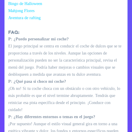
Bingo de Halloween
Mahjong Flores
Aventura de rafting
FAQ:
P: ¿Puedo personalizar mi coche?
El juego principal se centra en conducir el coche de dulces que se te
proporciona a través de los niveles. Aunque las opciones de
personalización pueden no ser la característica principal, revisa el
menú del juego. Podría haber mejoras o cambios visuales que se
desbloqueen a medida que avanzas en tu dulce aventura.
P: ¿Qué pasa si choco mi coche?
¡Oh no! Si tu coche choca con un obstáculo o con otro vehículo, lo
más probable es que el nivel termine abruptamente. Tendrás que
reiniciar esa pista específica desde el principio. ¡Conduce con
cuidado!
P: ¿Hay diferentes entornos o temas en el juego?
¡Por supuesto! Aunque el estilo visual general gira en torno a una
estética vibrante y dulce, los fondos y entornos específicos pueden