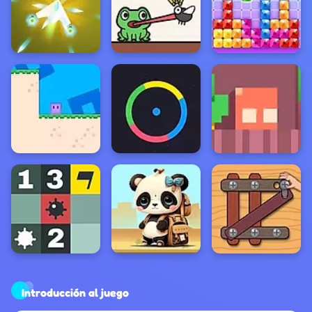
Introducción al juego