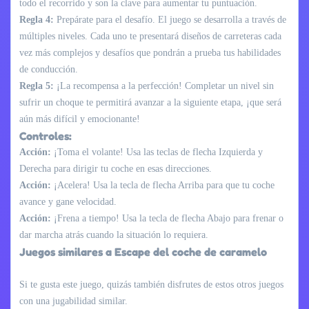
todo el recorrido y son la clave para aumentar tu puntuación.
Regla 4:
Prepárate para el desafío. El juego se desarrolla a través de
múltiples niveles. Cada uno te presentará diseños de carreteras cada
vez más complejos y desafíos que pondrán a prueba tus habilidades
de conducción.
Regla 5:
¡La recompensa a la perfección! Completar un nivel sin
sufrir un choque te permitirá avanzar a la siguiente etapa, ¡que será
aún más difícil y emocionante!
Controles:
Acción:
¡Toma el volante! Usa las teclas de flecha Izquierda y
Derecha para dirigir tu coche en esas direcciones.
Acción:
¡Acelera! Usa la tecla de flecha Arriba para que tu coche
avance y gane velocidad.
Acción:
¡Frena a tiempo! Usa la tecla de flecha Abajo para frenar o
dar marcha atrás cuando la situación lo requiera.
Juegos similares a Escape del coche de caramelo
Si te gusta este juego, quizás también disfrutes de estos otros juegos
con una jugabilidad similar.