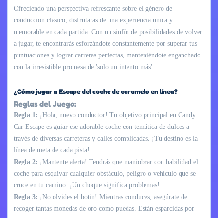
Ofreciendo una perspectiva refrescante sobre el género de
conducción clásico, disfrutarás de una experiencia única y
memorable en cada partida. Con un sinfín de posibilidades de volver
a jugar, te encontrarás esforzándote constantemente por superar tus
puntuaciones y lograr carreras perfectas, manteniéndote enganchado
con la irresistible promesa de 'solo un intento más'.
¿Cómo jugar a Escape del coche de caramelo en línea?
Reglas del Juego:
Regla 1:
¡Hola, nuevo conductor! Tu objetivo principal en Candy
Car Escape es guiar ese adorable coche con temática de dulces a
través de diversas carreteras y calles complicadas. ¡Tu destino es la
línea de meta de cada pista!
Regla 2:
¡Mantente alerta! Tendrás que maniobrar con habilidad el
coche para esquivar cualquier obstáculo, peligro o vehículo que se
cruce en tu camino. ¡Un choque significa problemas!
Regla 3:
¡No olvides el botín! Mientras conduces, asegúrate de
recoger tantas monedas de oro como puedas. Están esparcidas por