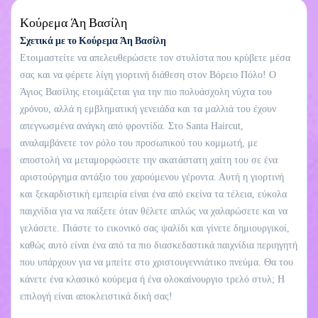
Κούρεμα Άη Βασίλη
Σχετικά με το Κούρεμα Άη Βασίλη
Ετοιμαστείτε να απελευθερώσετε τον στυλίστα που κρύβετε μέσα
σας και να φέρετε λίγη γιορτινή διάθεση στον Βόρειο Πόλο! Ο
Άγιος Βασίλης ετοιμάζεται για την πιο πολυάσχολη νύχτα του
χρόνου, αλλά η εμβληματική γενειάδα και τα μαλλιά του έχουν
απεγνωσμένα ανάγκη από φροντίδα. Στο Santa Haircut,
αναλαμβάνετε τον ρόλο του προσωπικού του κομμωτή, με
αποστολή να μεταμορφώσετε την ακατάστατη χαίτη του σε ένα
αριστούργημα αντάξιο του χαρούμενου γέροντα. Αυτή η γιορτινή
και ξεκαρδιστική εμπειρία είναι ένα από εκείνα τα τέλεια, εύκολα
παιχνίδια για να παίξετε όταν θέλετε απλώς να χαλαρώσετε και να
γελάσετε. Πιάστε το εικονικό σας ψαλίδι και γίνετε δημιουργικοί,
καθώς αυτό είναι ένα από τα πιο διασκεδαστικά παιχνίδια περιηγητή
που υπάρχουν για να μπείτε στο χριστουγεννιάτικο πνεύμα. Θα του
κάνετε ένα κλασικό κούρεμα ή ένα ολοκαίνουργιο τρελό στυλ; Η
επιλογή είναι αποκλειστικά δική σας!