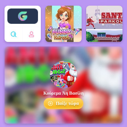
Enjoy4fun
Κούρεμα Άη Βασίλη
Παίξε τώρα