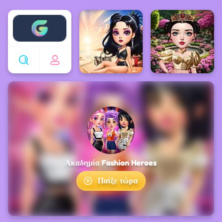
Enjoy4fun
Ακαδημία Fashion Heroes
Παίξε τώρα