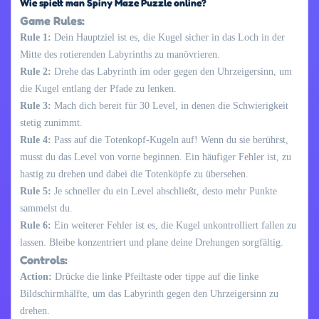
Wie spielt man Spiny Maze Puzzle online?
Game Rules:
Rule 1:
Dein Hauptziel ist es, die Kugel sicher in das Loch in der
Mitte des rotierenden Labyrinths zu manövrieren.
Rule 2:
Drehe das Labyrinth im oder gegen den Uhrzeigersinn, um
die Kugel entlang der Pfade zu lenken.
Rule 3:
Mach dich bereit für 30 Level, in denen die Schwierigkeit
stetig zunimmt.
Rule 4:
Pass auf die Totenkopf-Kugeln auf! Wenn du sie berührst,
musst du das Level von vorne beginnen. Ein häufiger Fehler ist, zu
hastig zu drehen und dabei die Totenköpfe zu übersehen.
Rule 5:
Je schneller du ein Level abschließt, desto mehr Punkte
sammelst du.
Rule 6:
Ein weiterer Fehler ist es, die Kugel unkontrolliert fallen zu
lassen. Bleibe konzentriert und plane deine Drehungen sorgfältig.
Controls:
Action:
Drücke die linke Pfeiltaste oder tippe auf die linke
Bildschirmhälfte, um das Labyrinth gegen den Uhrzeigersinn zu
drehen.