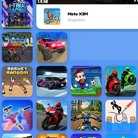
Moto X3M
Madpuffers