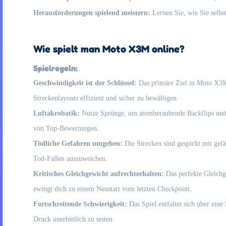
Herausforderungen spielend meistern:
Lernen Sie, wie Sie selbs
Wie spielt man Moto X3M online?
Spielregeln:
Geschwindigkeit ist der Schlüssel:
Das primäre Ziel in Moto X3M i
Streckenlayouts effizient und sicher zu bewältigen.
Luftakrobatik:
Nutze Sprünge, um atemberaubende Backflips und Fr
von Top-Bewertungen.
Tödliche Gefahren umgehen:
Die Strecken sind gespickt mit gefä
Tod-Fallen auszuweichen.
Kritisches Gleichgewicht aufrechterhalten:
Das perfekte Gleichge
zwingt dich zu einem Neustart vom letzten Checkpoint.
Fortschreitende Schwierigkeit:
Das Spiel entfaltet sich über ein
Druck unerbittlich zu testen.