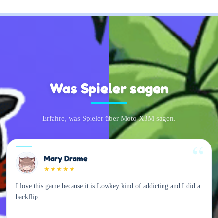
Was Spieler sagen
Erfahre, was Spieler über Moto X3M sagen.
Mary Drame
★
★
★
★
★
I love this game because it is Lowkey kind of addicting and I did a
backflip