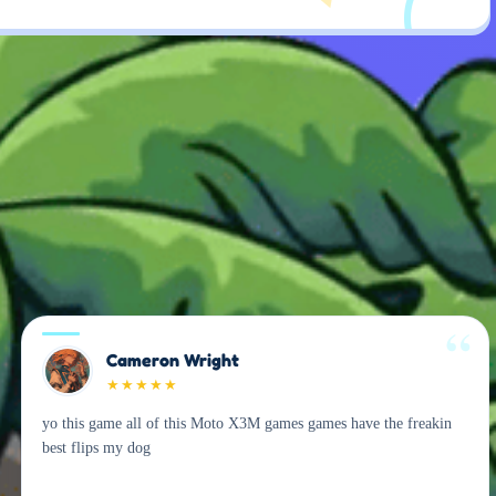
Cameron Wright
★
★
★
★
★
yo this game all of this Moto X3M games games have the freakin
best flips my dog