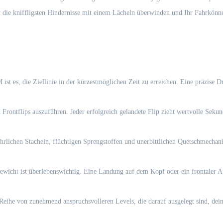
t die kniffligsten Hindernisse mit einem Lächeln überwinden und Ihr Fahrkönne
st es, die Ziellinie in der kürzestmöglichen Zeit zu erreichen. Eine präzise D
ontflips auszuführen. Jeder erfolgreich gelandete Flip zieht wertvolle Sekund
hrlichen Stacheln, flüchtigen Sprengstoffen und unerbittlichen Quetschmechani
wicht ist überlebenswichtig. Eine Landung auf dem Kopf oder ein frontaler Au
e Reihe von zunehmend anspruchsvolleren Levels, die darauf ausgelegt sind, de