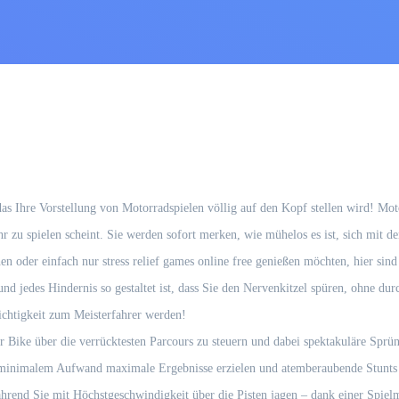
, das Ihre Vorstellung von Motorradspielen völlig auf den Kopf stellen wird! 
ehr zu spielen scheint. Sie werden sofort merken, wie mühelos es ist, sich mit
n oder einfach nur stress relief games online free genießen möchten, hier sind
d jedes Hindernis so gestaltet ist, dass Sie den Nervenkitzel spüren, ohne dur
ichtigkeit zum Meisterfahrer werden!
hr Bike über die verrücktesten Parcours zu steuern und dabei spektakuläre Sprü
 minimalem Aufwand maximale Ergebnisse erzielen und atemberaubende Stunts 
rend Sie mit Höchstgeschwindigkeit über die Pisten jagen – dank einer Spielm