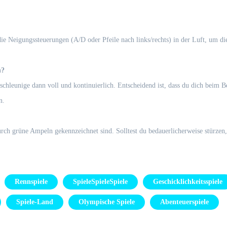
die Neigungssteuerungen (A/D oder Pfeile nach links/rechts) in der Luft, um di
n?
leunige dann voll und kontinuierlich. Entscheidend ist, dass du dich beim Be
n.
durch grüne Ampeln gekennzeichnet sind. Solltest du bedauerlicherweise stürzen
Rennspiele
SpieleSpieleSpiele
Geschicklichkeitsspiele
Spiele-Land
Olympische Spiele
Abenteuerspiele