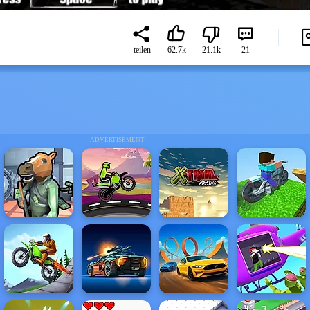
teilen
62.7k
21.1k
21
ADVERTISEMENT