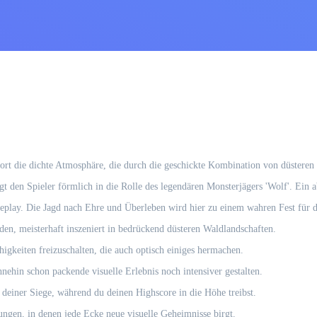
sofort die dichte Atmosphäre, die durch die geschickte Kombination von düstere
 den Spieler förmlich in die Rolle des legendären Monsterjägers 'Wolf'. Ein ab
meplay. Die Jagd nach Ehre und Überleben wird hier zu einem wahren Fest für 
n, meisterhaft inszeniert in bedrückend düsteren Waldlandschaften.
keiten freizuschalten, die auch optisch einiges hermachen.
ehin schon packende visuelle Erlebnis noch intensiver gestalten.
deiner Siege, während du deinen Highscore in die Höhe treibst.
gen, in denen jede Ecke neue visuelle Geheimnisse birgt.