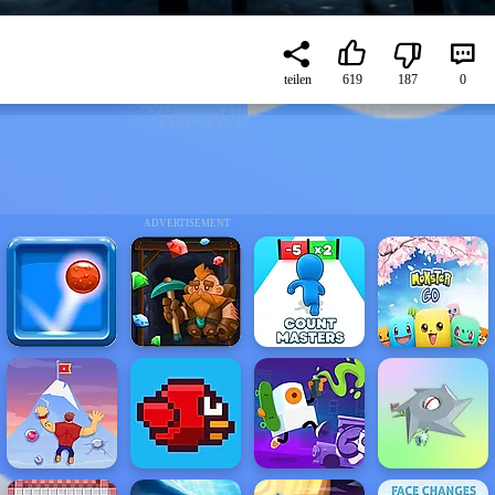
teilen
619
187
0
ADVERTISEMENT