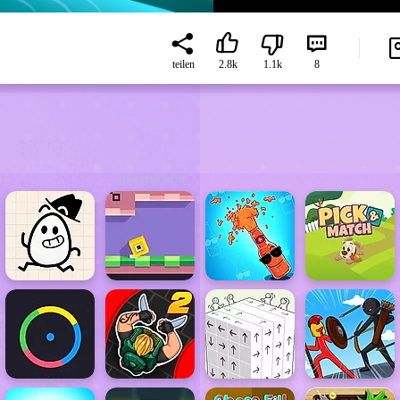
teilen
2.8k
1.1k
8
ADVERTISEMENT