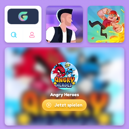
Enjoy4fun
Angry Heroes
Jetzt spielen