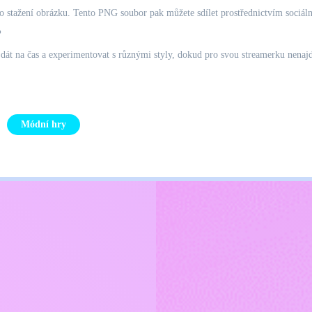
ro stažení obrázku. Tento PNG soubor pak můžete sdílet prostřednictvím sociální
?
 dát na čas a experimentovat s různými styly, dokud pro svou streamerku nenaj
Módní hry
Kids
ajů
Kontaktujte mě
Čeština