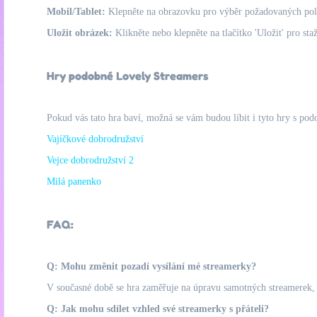
Mobil/Tablet:
Klepněte na obrazovku pro výběr požadovaných polo
Uložit obrázek:
Klikněte nebo klepněte na tlačítko 'Uložit' pro s
Hry podobné Lovely Streamers
Pokud vás tato hra baví, možná se vám budou líbit i tyto hry s pod
Vajíčkové dobrodružství
Vejce dobrodružství 2
Milá panenko
FAQ:
Q: Mohu změnit pozadí vysílání mé streamerky?
V současné době se hra zaměřuje na úpravu samotných streamerek, t
Q: Jak mohu sdílet vzhled své streamerky s přáteli?