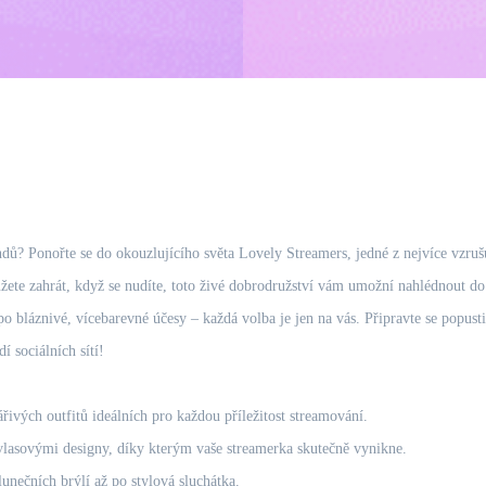
endů? Ponořte se do okouzlujícího světa Lovely Streamers, jedné z nejvíce vzruš
žete zahrát, když se nudíte, toto živé dobrodružství vám umožní nahlédnout do z
 bláznivé, vícebarevné účesy – každá volba je jen na vás. Připravte se popustit
 sociálních sítí!
ivých outfitů ideálních pro každou příležitost streamování.
lasovými designy, díky kterým vaše streamerka skutečně vynikne.
nečních brýlí až po stylová sluchátka.