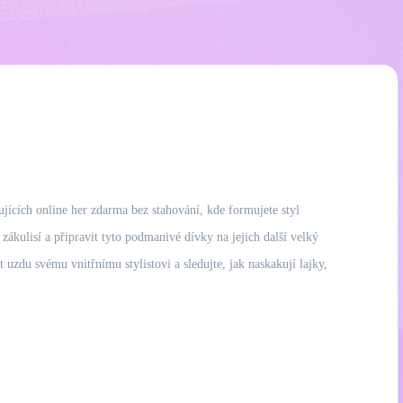
ujících online her zdarma bez stahování, kde formujete styl
ákulisí a připravit tyto podmanivé dívky na jejich další velký
 uzdu svému vnitřnímu stylistovi a sledujte, jak naskakují lajky,