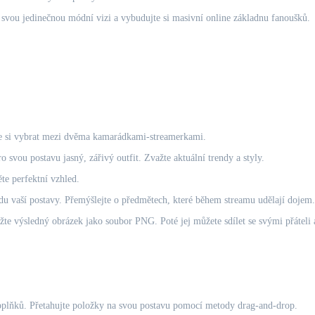
vou jedinečnou módní vizi a vybudujte si masivní online základnu fanoušků.
te si vybrat mezi dvěma kamarádkami-streamerkami.
 svou postavu jasný, zářivý outfit. Zvažte aktuální trendy a styly.
te perfektní vzhled.
u vaší postavy. Přemýšlejte o předmětech, které během streamu udělají dojem.
te výsledný obrázek jako soubor PNG. Poté jej můžete sdílet se svými přáteli 
doplňků. Přetahujte položky na svou postavu pomocí metody drag-and-drop.