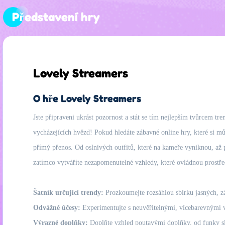
Představení hry
Lovely Streamers
O hře Lovely Streamers
Jste připraveni ukrást pozornost a stát se tím nejlepším tvůrcem tr
vycházejících hvězd! Pokud hledáte zábavné online hry, které si mů
přímý přenos. Od oslnivých outfitů, které na kameře vyniknou, až po
zatímco vytváříte nezapomenutelné vzhledy, které ovládnou prostředí
Šatník určující trendy:
Prozkoumejte rozsáhlou sbírku jasných, zář
Odvážné účesy:
Experimentujte s neuvěřitelnými, vícebarevnými v
Výrazné doplňky:
Doplňte vzhled poutavými doplňky, od funky slu