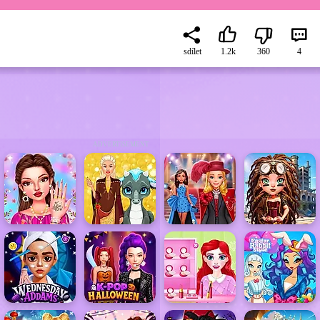
sdílet
1.2k
360
4
ADVERTISEMENT