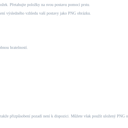
žek. Přetahujte položky na svou postavu pomocí prstu.
tažení výsledného vzhledu vaší postavy jako PNG obrázku.
obnou hratelností.
akže přizpůsobení pozadí není k dispozici. Můžete však použít uložený PNG obrá