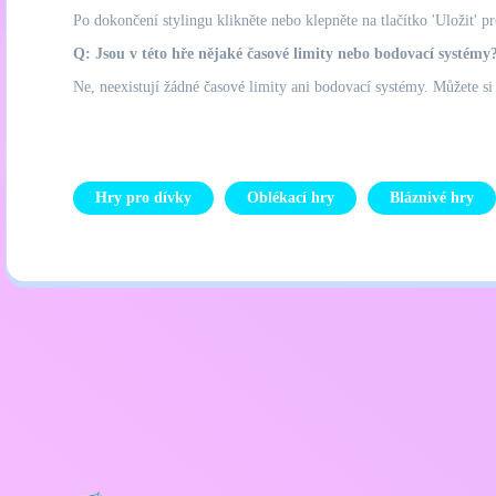
Po dokončení stylingu klikněte nebo klepněte na tlačítko 'Uložit' p
Q: Jsou v této hře nějaké časové limity nebo bodovací systémy
Ne, neexistují žádné časové limity ani bodovací systémy. Můžete si
Hry pro dívky
Oblékací hry
Bláznivé hry
Zásady ochrany osobních úd