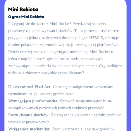
Mini Rakieta
O grze Mini Rakieta
Przygotuj się do startu z Mini Rocket! Przedzieraj się przez
pikselowy raj pełen wyzwań i skarbów. Ta inspirowana stylem retro
przygoda to jedna z najlepszych dostępnych gier HTML5, oferująca
idealne połączenie zręcznościowej akcji i wciągającej platformówki.
Dzięki uroczej estetyce i angażującej mechanice, Mini Rocket to
jedna z najfajniejszych gier online na nudę, zapewniająca
zachwycającą ucieczkę do świata podniebnych emocji. Czy podbijesz
niebiosa i zbierzesz wszystkie cenne klejnoty?
Klasyczny styl Pixel Art:
Ciesz się nostalgicznymi wrażeniami
wizualnymi dzięki uroczej grafice retro.
Wymagająca platformówka:
Sprawdź swoje umiejętności na
skomplikowanych poziomach pełnych trudnych przeszkód.
Poszukiwanie skarbów:
Zbieraj cenne klejnoty i nagrody, szybując
wysoko w przestworzach.
Wciągająca mechanika:
Opanuj sterowanie, aby nawigować w