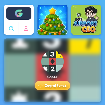
Enjoy4fun
Saper
Zagraj teraz