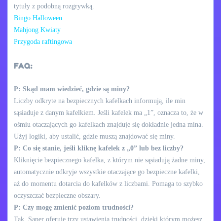
tytuły z podobną rozgrywką.
Bingo Halloween
Mahjong Kwiaty
Przygoda raftingowa
FAQ:
P: Skąd mam wiedzieć, gdzie są miny?
Liczby odkryte na bezpiecznych kafelkach informują, ile min
sąsiaduje z danym kafelkiem. Jeśli kafelek ma „1”, oznacza to, że w
ośmiu otaczających go kafelkach znajduje się dokładnie jedna mina.
Użyj logiki, aby ustalić, gdzie muszą znajdować się miny.
P: Co się stanie, jeśli kliknę kafelek z „0” lub bez liczby?
Kliknięcie bezpiecznego kafelka, z którym nie sąsiadują żadne miny,
automatycznie odkryje wszystkie otaczające go bezpieczne kafelki,
aż do momentu dotarcia do kafelków z liczbami. Pomaga to szybko
oczyszczać bezpieczne obszary.
P: Czy mogę zmienić poziom trudności?
Tak, Saper oferuje trzy ustawienia trudności, dzięki którym możesz