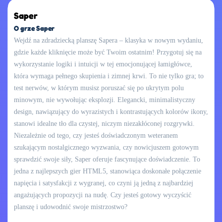
Saper
O grze Saper
Wejdź na zdradziecką planszę Sapera – klasyka w nowym wydaniu,
gdzie każde kliknięcie może być Twoim ostatnim! Przygotuj się na
wykorzystanie logiki i intuicji w tej emocjonującej łamigłówce,
która wymaga pełnego skupienia i zimnej krwi. To nie tylko gra; to
test nerwów, w którym musisz poruszać się po ukrytym polu
minowym, nie wywołując eksplozji. Elegancki, minimalistyczny
design, nawiązujący do wyrazistych i kontrastujących kolorów ikony,
stanowi idealne tło dla czystej, niczym niezakłóconej rozgrywki.
Niezależnie od tego, czy jesteś doświadczonym weteranem
szukającym nostalgicznego wyzwania, czy nowicjuszem gotowym
sprawdzić swoje siły, Saper oferuje fascynujące doświadczenie. To
jedna z najlepszych gier HTML5, stanowiąca doskonałe połączenie
napięcia i satysfakcji z wygranej, co czyni ją jedną z najbardziej
angażujących propozycji na nudę. Czy jesteś gotowy wyczyścić
planszę i udowodnić swoje mistrzostwo?