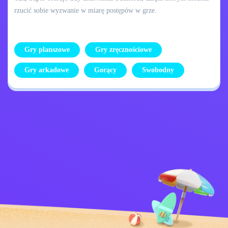
rzucić sobie wyzwanie w miarę postępów w grze.
Gry planszowe
Gry zręcznościowe
Gry arkadowe
Gorący
Swobodny
Skontaktuj się ze
Polityka prywatności
mną
Kids
Polskie