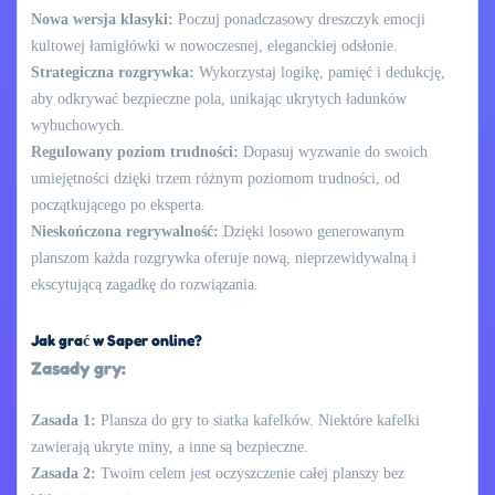
Nowa wersja klasyki:
Poczuj ponadczasowy dreszczyk emocji
kultowej łamigłówki w nowoczesnej, eleganckiej odsłonie.
Strategiczna rozgrywka:
Wykorzystaj logikę, pamięć i dedukcję,
aby odkrywać bezpieczne pola, unikając ukrytych ładunków
wybuchowych.
Regulowany poziom trudności:
Dopasuj wyzwanie do swoich
umiejętności dzięki trzem różnym poziomom trudności, od
początkującego po eksperta.
Nieskończona regrywalność:
Dzięki losowo generowanym
planszom każda rozgrywka oferuje nową, nieprzewidywalną i
ekscytującą zagadkę do rozwiązania.
Jak grać w Saper online?
Zasady gry:
Zasada 1:
Plansza do gry to siatka kafelków. Niektóre kafelki
zawierają ukryte miny, a inne są bezpieczne.
Zasada 2:
Twoim celem jest oczyszczenie całej planszy bez