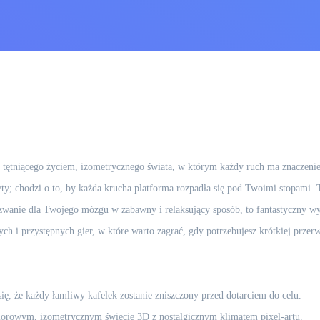
tętniącego życiem, izometrycznego świata, w którym każdy ruch ma znaczenie
ty; chodzi o to, by każda krucha platforma rozpadła się pod Twoimi stopami. T
wyzwanie dla Twojego mózgu w zabawny i relaksujący sposób, to fantastyczny w
ch i przystępnych gier, w które warto zagrać, gdy potrzebujesz krótkiej przerw
się, że każdy łamliwy kafelek zostanie zniszczony przed dotarciem do celu.
orowym, izometrycznym świecie 3D z nostalgicznym klimatem pixel-artu.