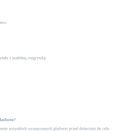
rawo.
 tytuły z podobną rozgrywką.
 platform?
zenie wszystkich wyznaczonych platform przed dotarciem do celu.