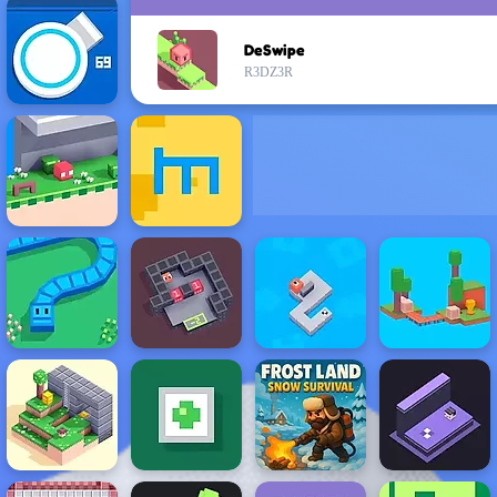
DeSwipe
R3DZ3R