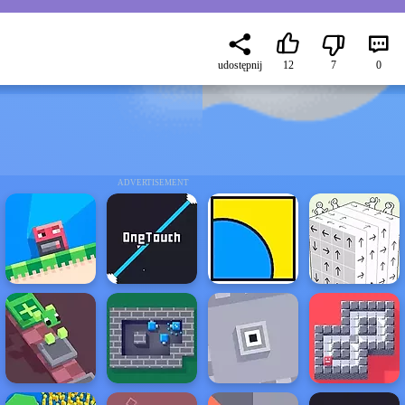
udostępnij
12
7
0
ADVERTISEMENT