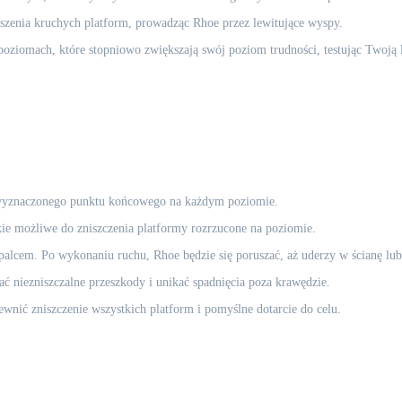
ruszenia kruchych platform, prowadząc Rhoe przez lewitujące wyspy.
iomach, które stopniowo zwiększają swój poziom trudności, testując Twoją l
wyznaczonego punktu końcowego na każdym poziomie.
ie możliwe do zniszczenia platformy rozrzucone na poziomie.
alcem. Po wykonaniu ruchu, Rhoe będzie się poruszać, aż uderzy w ścianę lub
ć niezniszczalne przeszkody i unikać spadnięcia poza krawędzie.
ewnić zniszczenie wszystkich platform i pomyślne dotarcie do celu.