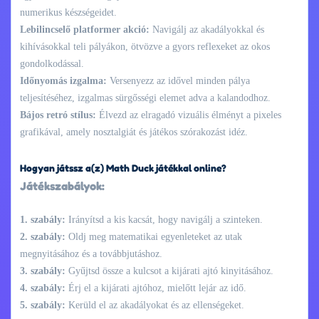
numerikus készségeidet.
Lebilincselő platformer akció:
Navigálj az akadályokkal és
kihívásokkal teli pályákon, ötvözve a gyors reflexeket az okos
gondolkodással.
Időnyomás izgalma:
Versenyezz az idővel minden pálya
teljesítéséhez, izgalmas sürgősségi elemet adva a kalandodhoz.
Bájos retró stílus:
Élvezd az elragadó vizuális élményt a pixeles
grafikával, amely nosztalgiát és játékos szórakozást idéz.
Hogyan játssz a(z) Math Duck játékkal online?
Játékszabályok:
1. szabály:
Irányítsd a kis kacsát, hogy navigálj a szinteken.
2. szabály:
Oldj meg matematikai egyenleteket az utak
megnyitásához és a továbbjutáshoz.
3. szabály:
Gyűjtsd össze a kulcsot a kijárati ajtó kinyitásához.
4. szabály:
Érj el a kijárati ajtóhoz, mielőtt lejár az idő.
5. szabály:
Kerüld el az akadályokat és az ellenségeket.