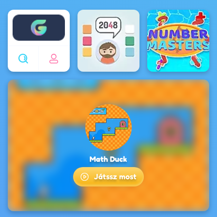
Enjoy4fun
Math Duck
Játssz most