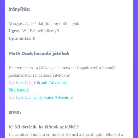
Irányítás:
Mozgás:
A, D / Bal, Jobb nyílbillentyűk
Ugrás:
W / Fel nyílbillentyű
Újraindítás:
R
Math Duck hasonló játékok
Ha szereted ezt a játékot, talán tetszeni fognak ezek a hasonló
játékmenettel rendelkező játékok is.
Car Eats Car: Volcanic Adventure
Sky Assault
Car Eats Car: Underwater Adventure
GYIK:
K: Mi történik, ha kifutok az időből?
Ha az időzítő nullára ér, mielőtt elérnéd a kijárati ajtót, elbukod a