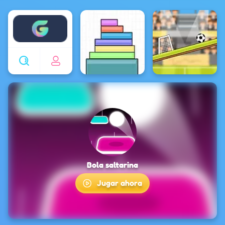
Enjoy4fun
Bola saltarina
Jugar ahora