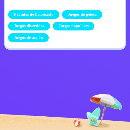
Partidos de baloncesto
Juegos de pelota
Juegos divertidos
Juegos populares
Juegos de acción
Política de
Contáctame
privacidad
Kids
español