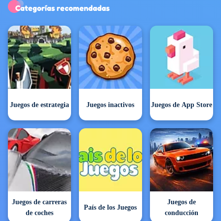
Juegos exclusivos
Categorías recomendadas
Juegos de estrategia
Juegos inactivos
Juegos de App Store
Juegos de carreras
Juegos de
País de los Juegos
de coches
conducción