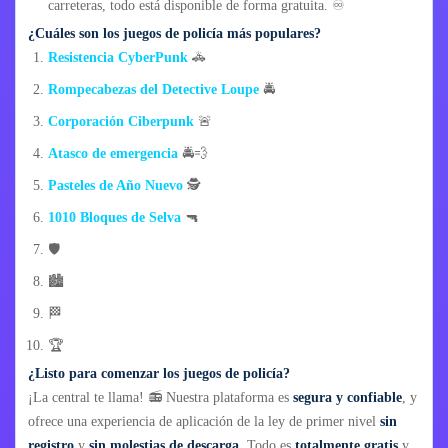
carreteras, todo está disponible de forma gratuita. ♾️
¿Cuáles son los juegos de policía más populares?
Resistencia CyberPunk
🚓
Rompecabezas del Detective Loupe
🚔
Corporación Ciberpunk
🚨
Atasco de emergencia
🚔💨
Pasteles de Año Nuevo
🕵️
1010 Bloques de Selva
🔫
🛡️
🏙️
🏁
🏆
¿Listo para comenzar los juegos de policía?
¡La central te llama! 📻 Nuestra plataforma es
segura y confiable
, y
ofrece una experiencia de aplicación de la ley de primer nivel
sin
registro
y
sin molestias de descarga
. Todo es
totalmente gratis
y