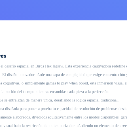
ves
el desafío espacial en
Birds Hex Jigsaw
. Esta experiencia cautivadora redefine 
as. El diseño innovador añade una capa de complejidad que exige concentración y
es cognitivas, o simplemente games to play when bored, esta inmersión visual en
 la noción del tiempo mientras ensamblas cada pieza a la perfección.
se entrelazan de manera única, desafiando la lógica espacial tradicional.
na diseñada para poner a prueba tu capacidad de resolución de problemas desde
amente elaborados, divididos equitativamente entre los modos disponibles, gar
 visual bajo la restricción de un temporizador, añadiendo un elemento de urge