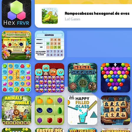
Rompecabezas hexagonal de aves
Lof Games