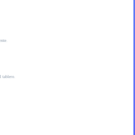
ente.
l tablero.