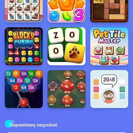
Παρουσίαση παιχνιδιού