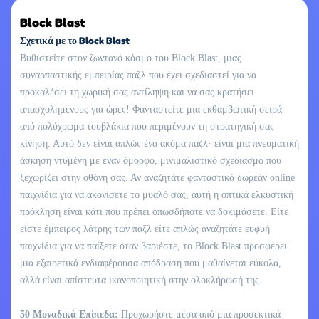
Block Blast
Σχετικά με το Block Blast
Βυθιστείτε στον ζωντανό κόσμο του Block Blast, μιας
συναρπαστικής εμπειρίας παζλ που έχει σχεδιαστεί για να
προκαλέσει τη χωρική σας αντίληψη και να σας κρατήσει
απασχολημένους για ώρες! Φανταστείτε μια εκθαμβωτική σειρά
από πολύχρωμα τουβλάκια που περιμένουν τη στρατηγική σας
κίνηση. Αυτό δεν είναι απλώς ένα ακόμα παζλ· είναι μια πνευματική
άσκηση ντυμένη με έναν όμορφο, μινιμαλιστικό σχεδιασμό που
ξεχωρίζει στην οθόνη σας. Αν αναζητάτε φανταστικά δωρεάν online
παιχνίδια για να ακονίσετε το μυαλό σας, αυτή η οπτικά ελκυστική
πρόκληση είναι κάτι που πρέπει οπωσδήποτε να δοκιμάσετε. Είτε
είστε έμπειρος λάτρης των παζλ είτε απλώς αναζητάτε ευφυή
παιχνίδια για να παίξετε όταν βαριέστε, το Block Blast προσφέρει
μια εξαιρετικά ενδιαφέρουσα απόδραση που μαθαίνεται εύκολα,
αλλά είναι απίστευτα ικανοποιητική στην ολοκλήρωσή της.
50 Μοναδικά Επίπεδα:
Προχωρήστε μέσα από μια προσεκτικά