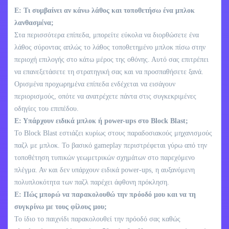
Ε: Τι συμβαίνει αν κάνω λάθος και τοποθετήσω ένα μπλοκ
λανθασμένα;
Στα περισσότερα επίπεδα, μπορείτε εύκολα να διορθώσετε ένα
λάθος σύροντας απλώς το λάθος τοποθετημένο μπλοκ πίσω στην
περιοχή επιλογής στο κάτω μέρος της οθόνης. Αυτό σας επιτρέπει
να επανεξετάσετε τη στρατηγική σας και να προσπαθήσετε ξανά.
Ορισμένα προχωρημένα επίπεδα ενδέχεται να εισάγουν
περιορισμούς, οπότε να ανατρέχετε πάντα στις συγκεκριμένες
οδηγίες του επιπέδου.
Ε: Υπάρχουν ειδικά μπλοκ ή power-ups στο Block Blast;
Το Block Blast εστιάζει κυρίως στους παραδοσιακούς μηχανισμούς
παζλ με μπλοκ. Το βασικό gameplay περιστρέφεται γύρω από την
τοποθέτηση τυπικών γεωμετρικών σχημάτων στο παρεχόμενο
πλέγμα. Αν και δεν υπάρχουν ειδικά power-ups, η αυξανόμενη
πολυπλοκότητα των παζλ παρέχει άφθονη πρόκληση.
Ε: Πώς μπορώ να παρακολουθώ την πρόοδό μου και να τη
συγκρίνω με τους φίλους μου;
Το ίδιο το παιχνίδι παρακολουθεί την πρόοδό σας καθώς