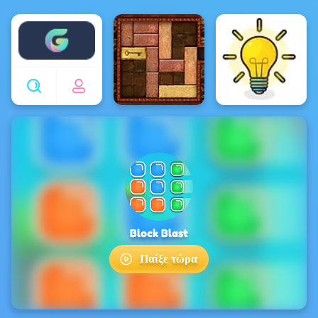
Enjoy4fun
Block Blast
Παίξε τώρα