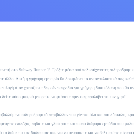
ευνητή στο Subway Runner 1! Τρέξτε μέσα από πολυσύχναστες σιδηροδρομικές
ετε άλλο. Αυτή η γρήγορη εμπειρία θα δοκιμάσει τα αντανακλαστικά σας καθώ
 επιλογή όταν χρειάζεστε δωρεάν παιχνίδια για γρήγορη διασκέδαση που θα α
α δείτε πόσο μακριά μπορείτε να φτάσετε πριν σας προλάβει το κυνηγητό!
αβαλλόμενο σιδηροδρομικό περιβάλλον που γίνεται όλο και πιο δύσκολο, κρ
εύγετε επιδέξια, πηδάτε και γλιστράτε κάτω από διάφορα εμπόδια που μπλο
τη διάρκεια της διαδρομής σας για να αγοράσετε και να βελτιώσετε ισχυρά αν