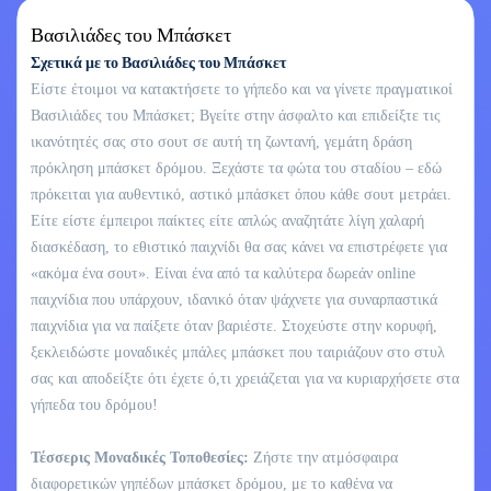
Βασιλιάδες του Μπάσκετ
Σχετικά με το Βασιλιάδες του Μπάσκετ
Είστε έτοιμοι να κατακτήσετε το γήπεδο και να γίνετε πραγματικοί
Βασιλιάδες του Μπάσκετ; Βγείτε στην άσφαλτο και επιδείξτε τις
ικανότητές σας στο σουτ σε αυτή τη ζωντανή, γεμάτη δράση
πρόκληση μπάσκετ δρόμου. Ξεχάστε τα φώτα του σταδίου – εδώ
πρόκειται για αυθεντικό, αστικό μπάσκετ όπου κάθε σουτ μετράει.
Είτε είστε έμπειροι παίκτες είτε απλώς αναζητάτε λίγη χαλαρή
διασκέδαση, το εθιστικό παιχνίδι θα σας κάνει να επιστρέφετε για
«ακόμα ένα σουτ». Είναι ένα από τα καλύτερα δωρεάν online
παιχνίδια που υπάρχουν, ιδανικό όταν ψάχνετε για συναρπαστικά
παιχνίδια για να παίξετε όταν βαριέστε. Στοχεύστε στην κορυφή,
ξεκλειδώστε μοναδικές μπάλες μπάσκετ που ταιριάζουν στο στυλ
σας και αποδείξτε ότι έχετε ό,τι χρειάζεται για να κυριαρχήσετε στα
γήπεδα του δρόμου!
Τέσσερις Μοναδικές Τοποθεσίες:
Ζήστε την ατμόσφαιρα
διαφορετικών γηπέδων μπάσκετ δρόμου, με το καθένα να