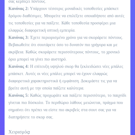
σας κερδίζει πόντους.
Κανόνας 2:
Υπάρχουν τέσσερις μοναδικές τοποθεσίες μπάσκετ
δρόμου διαθέσιμες. Μπορείτε να επιλέξετε οποιαδήποτε από αυτές
τις τοποθεσίες για να παίξετε. Κάθε τοποθεσία προσφέρει μια
ελαφρώς διαφορετική οπτική εμπειρία.
Κανόνας 3:
Έχετε περιορισμένο χρόνο για να σκοράρετε πόντους.
Βεβαιωθείτε ότι σουτάρετε όσο το δυνατόν πιο γρήγορα και με
ακρίβεια. Καθώς σκοράρετε περισσότερους πόντους, το χρονικό
όριο μπορεί να γίνει πιο αυστηρό.
Κανόνας 4:
Η επίτευξη υψηλού σκορ θα ξεκλειδώσει νέες μπάλες
μπάσκετ. Αυτές οι νέες μπάλες μπορεί να έχουν ελαφρώς
διαφορετικά χαρακτηριστικά ή εμφάνιση. Δοκιμάστε τις για να
βρείτε αυτή με την οποία παίζετε καλύτερα.
Κανόνας 5:
Καθώς προχωράτε και παίζετε περισσότερο, το παιχνίδι
γίνεται πιο δύσκολο. Το περιθώριο λάθους μειώνεται, πράγμα που
σημαίνει ότι πρέπει να είστε πιο ακριβείς στα σουτ σας για να
διατηρήσετε το σκορ σας.
Χειρισμός: