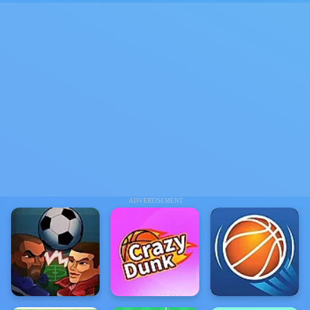
ADVERTISEMENT