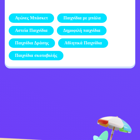
Αγώνες Μπάσκετ
Παιχνίδια με μπάλα
Αστεία Παιχνίδια
Δημοφιλή παιχνίδια
Παιχνίδια Δράσης
Αθλητικά Παιχνίδια
Παιχνίδια σκοποβολής
Επικοινωνήστε μαζί
Πολιτική απορρήτου
μου
Kids
Ελληνικά