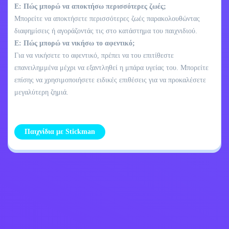
Ε: Πώς μπορώ να αποκτήσω περισσότερες ζωές;
Μπορείτε να αποκτήσετε περισσότερες ζωές παρακολουθώντας
διαφημίσεις ή αγοράζοντάς τις στο κατάστημα του παιχνιδιού.
Ε: Πώς μπορώ να νικήσω το αφεντικό;
Για να νικήσετε το αφεντικό, πρέπει να του επιτίθεστε
επανειλημμένα μέχρι να εξαντληθεί η μπάρα υγείας του. Μπορείτε
επίσης να χρησιμοποιήσετε ειδικές επιθέσεις για να προκαλέσετε
μεγαλύτερη ζημιά.
Παιχνίδια με Stickman
Επικοινωνήστε μαζί
Πολιτική απορρήτου
μου
Kids
Ελληνικά