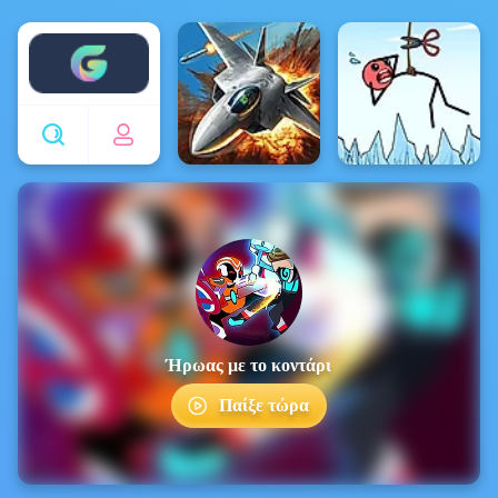
Enjoy4fun
Ήρωας με το κοντάρι
Παίξε τώρα