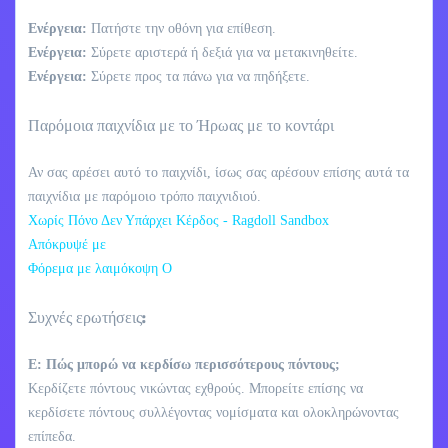
Ενέργεια:
Πατήστε την οθόνη για επίθεση.
Ενέργεια:
Σύρετε αριστερά ή δεξιά για να μετακινηθείτε.
Ενέργεια:
Σύρετε προς τα πάνω για να πηδήξετε.
Παρόμοια παιχνίδια με το Ήρωας με το κοντάρι
Αν σας αρέσει αυτό το παιχνίδι, ίσως σας αρέσουν επίσης αυτά τα
παιχνίδια με παρόμοιο τρόπο παιχνιδιού.
Χωρίς Πόνο Δεν Υπάρχει Κέρδος - Ragdoll Sandbox
Απόκρυψέ με
Φόρεμα με λαιμόκοψη O
Συχνές ερωτήσεις:
Ε: Πώς μπορώ να κερδίσω περισσότερους πόντους;
Κερδίζετε πόντους νικώντας εχθρούς. Μπορείτε επίσης να
κερδίσετε πόντους συλλέγοντας νομίσματα και ολοκληρώνοντας
επίπεδα.