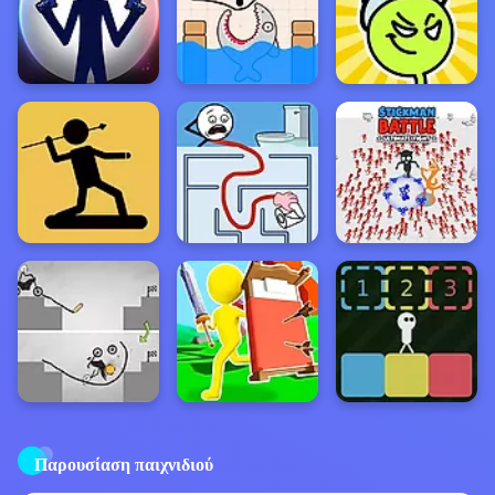
Παρουσίαση παιχνιδιού