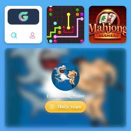
Enjoy4fun
Επικίνδυνος Ντάνι
Παίξε τώρα