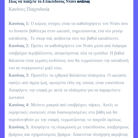
Πώς να παίξετε το Επικίνδυνος Ντάνι online;
Κανόνες Παιχνιδιού:
Κανόνας 1:
Ο κύριος στόχος είναι να καθοδηγήσετε τον Ντάνι όσο
το δυνατόν βαθύτερα στον ωκεανό, σημειώνοντας ένα νέο ρεκόρ
κατάδυσης. Το σκορ σας αυξάνεται όσο πιο βαθιά καταδύεστε.
Κανόνας 2:
Πρέπει να καθοδηγήσετε τον Ντάνι μέσα από διάφορα
υποβρύχια περιβάλλοντα, αποφεύγοντας όλα τα εμπόδια. Η βαθιά
θάλασσα είναι γεμάτη κινδύνους που θα τερματίσουν την κατάδυσή
του αν συγκρουστεί μαζί τους.
Κανόνας 3:
Προσέξτε τα εχθρικά θαλάσσια πλάσματα. Ο ωκεανός
σφύζει από άγρια ζωή, ορισμένα είδη της οποίας είναι επικίνδυνα.
Αποφύγετε την επαφή με αυτά τα πλάσματα για να παραμείνετε
ζωντανοί.
Κανόνας 4:
Μείνετε μακριά από υποβρύχιες νάρκες. Αυτές οι
εκρηκτικές συσκευές είναι διασκορπισμένες στα βάθη και θα
πυροδοτηθούν με την επαφή, τερματίζοντας το παιχνίδι αμέσως.
Κανόνας 5:
Αποφύγετε τη σύγκρουση με επικίνδυνους υποβρύχιους
βράχους και σχηματισμούς βράχων. Απαιτείται πλοήγηση ακριβείας