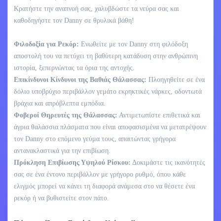
Κρατήστε την αναπνοή σας, χαλυβδώστε τα νεύρα σας και
καθοδηγήστε τον Danny σε θρυλικά βάθη!
Φιλοδοξία για Ρεκόρ:
Ενωθείτε με τον Danny στη φιλόδοξη
αποστολή του να πετύχει τη βαθύτερη κατάδυση στην ανθρώπινη
ιστορία, ξεπερνώντας τα όρια της αντοχής.
Επικίνδυνοι Κίνδυνοι της Βαθιάς Θάλασσας:
Πλοηγηθείτε σε ένα
δόλιο υποβρύχιο περιβάλλον γεμάτο εκρηκτικές νάρκες, οδοντωτά
βράχια και απρόβλεπτα εμπόδια.
Φοβεροί Θηρευτές της Θάλασσας:
Αντιμετωπίστε επιθετικά και
άγρια θαλάσσια πλάσματα που είναι αποφασισμένα να μετατρέψουν
τον Danny στο επόμενο γεύμα τους, απαιτώντας γρήγορα
αντανακλαστικά για την επιβίωση.
Πρόκληση Επιβίωσης Υψηλού Ρίσκου:
Δοκιμάστε τις ικανότητές
σας σε ένα έντονο περιβάλλον με γρήγορο ρυθμό, όπου κάθε
ελιγμός μπορεί να κάνει τη διαφορά ανάμεσα στο να θέσετε ένα
ρεκόρ ή να βυθιστείτε στον πάτο.