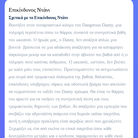
Επικίνδυνος Ντάνι
Σχετικά με το Επικίνδυνος Ντάνι
Βουτήξτε στον συναρπαστικό κόσμο του Dangerous Danny, μια
τολμηρή περιπέτεια όπου το θάρρος συναντά τα συντριπτικά βάθη
του ωκεανού. Ο ήρωάς μας, ο Danny, δεν αναζητά απλώς μια
βουτιά· βρίσκεται σε μια αδιάκοπη αναζήτηση για να καταρρίψει
παγκόσμια ρεκόρ και να καταδυθεί στην άβυσσο πιο βαθιά από ό,τι
τόλμησε ποτέ κανένας άνθρωπος. Ο ωκεανός, ωστόσο, δεν βλέπει
με καλό μάτι τους επισκέπτες. Προετοιμαστείτε να αντιμετωπίσετε
μια σειρά από τρομακτικά πλάσματα της βαθιάς θάλασσας,
επικίνδυνες υποβρύχιες νάρκες και οδοντωτά βράχια που απειλούν
να τερματίσουν το ταξίδι του Danny πρόωρα. Θα είναι το θάρρος
του αρκετό για να νικήσει τη συντριπτική πίεση και τους
τρομακτικούς θηρευτές των βυθών; Αν αναζητάτε μια εμπειρία που
ανεβάζει την αδρεναλίνη ανάμεσα στα δωρεάν online παιχνίδια,
αυτή η υποβρύχια πρόκληση είναι ακριβώς αυτό που χρειάζεστε.
Ξεχωρίζει ως ένα από εκείνα τα επικά παιχνίδια όπου κάθε
δευτερόλεπτο μετράει και ο κίνδυνος παραμονεύει σε κάθε σκιά.