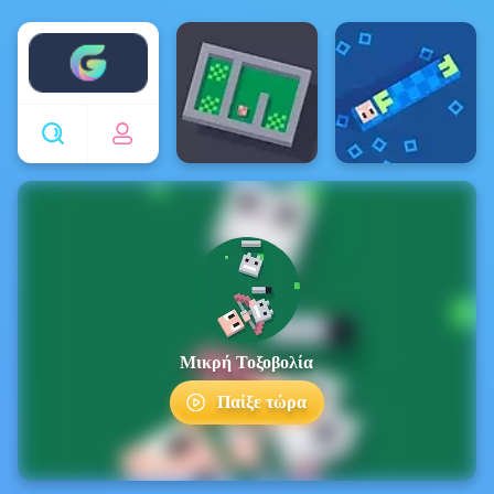
Enjoy4fun
Μικρή Τοξοβολία
Παίξε τώρα