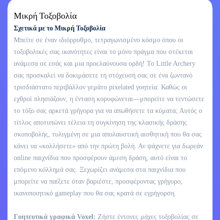
Μικρή Τοξοβολία
Σχετικά με το Μικρή Τοξοβολία
Μπείτε σε έναν ιδιόρρυθμο, τετραγωνισμένο κόσμο όπου οι
τοξοβολικές σας ικανότητες είναι το μόνο πράγμα που στέκεται
ανάμεσα σε εσάς και μια προελαύνουσα ορδή! Το Little Archery
σας προσκαλεί να δοκιμάσετε τη στόχευσή σας σε ένα ζωντανό
τρισδιάστατο περιβάλλον γεμάτο pixelated γοητεία. Καθώς οι
εχθροί πλησιάζουν, η ένταση κορυφώνεται—μπορείτε να τεντώσετε
το τόξο σας αρκετά γρήγορα για να απωθήσετε τα κύματα; Αυτός ο
τίτλος αποτυπώνει τέλεια τη συγκίνηση της κλασικής δράσης
σκοποβολής, τυλιγμένη σε μια απολαυστική αισθητική που θα σας
κάνει να «κολλήσετε» από την πρώτη βολή. Αν ψάχνετε για δωρεάν
online παιχνίδια που προσφέρουν άμεση δράση, αυτό είναι το
επόμενο κόλλημά σας. Ξεχωρίζει ανάμεσα στα παιχνίδια που
μπορείτε να παίξετε όταν βαριέστε, προσφέροντας γρήγορο,
ικανοποιητικό gameplay που θα σας κρατά σε εγρήγορση.
Γοητευτικά γραφικά Voxel:
Ζήστε έντονες μάχες τοξοβολίας σε