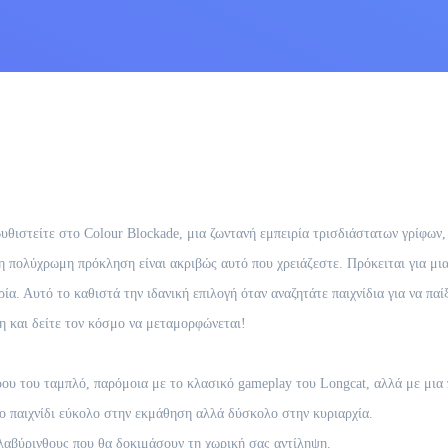
θιστείτε στο Colour Blockade, μια ζωντανή εμπειρία τρισδιάστατων γρίφων,
 η πολύχρωμη πρόκληση είναι ακριβώς αυτό που χρειάζεστε. Πρόκειται για μ
ρία. Αυτό το καθιστά την ιδανική επιλογή όταν αναζητάτε παιχνίδια για να πα
η και δείτε τον κόσμο να μεταμορφώνεται!
ου του ταμπλό, παρόμοια με το κλασικό gameplay του Longcat, αλλά με μια
 παιχνίδι εύκολο στην εκμάθηση αλλά δύσκολο στην κυριαρχία.
λαβύρινθους που θα δοκιμάσουν τη χωρική σας αντίληψη.