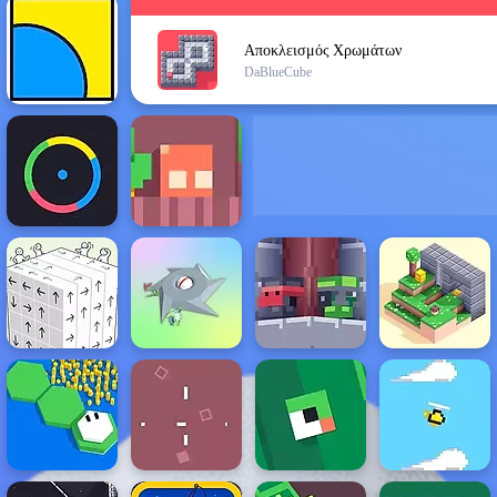
Αποκλεισμός Χρωμάτων
DaBlueCube