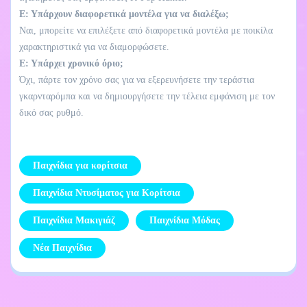
Ε: Υπάρχουν διαφορετικά μοντέλα για να διαλέξω;
Ναι, μπορείτε να επιλέξετε από διαφορετικά μοντέλα με ποικίλα
χαρακτηριστικά για να διαμορφώσετε.
Ε: Υπάρχει χρονικό όριο;
Όχι, πάρτε τον χρόνο σας για να εξερευνήσετε την τεράστια
γκαρνταρόμπα και να δημιουργήσετε την τέλεια εμφάνιση με τον
δικό σας ρυθμό.
Παιχνίδια για κορίτσια
Παιχνίδια Ντυσίματος για Κορίτσια
Παιχνίδια Μακιγιάζ
Παιχνίδια Μόδας
Νέα Παιχνίδια