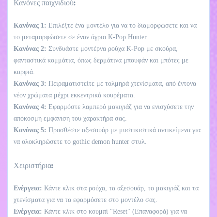
Κανόνες παιχνιδιού:
Κανόνας 1:
Επιλέξτε ένα μοντέλο για να το διαμορφώσετε και να
το μεταμορφώσετε σε έναν άγριο K-Pop Hunter.
Κανόνας 2:
Συνδυάστε μοντέρνα ρούχα K-Pop με σκούρα,
φανταστικά κομμάτια, όπως δερμάτινα μπουφάν και μπότες με
καρφιά.
Κανόνας 3:
Πειραματιστείτε με τολμηρά χτενίσματα, από έντονα
νέον χρώματα μέχρι εκκεντρικά κουρέματα.
Κανόνας 4:
Εφαρμόστε λαμπερό μακιγιάζ για να ενισχύσετε την
απόκοσμη εμφάνιση του χαρακτήρα σας.
Κανόνας 5:
Προσθέστε αξεσουάρ με μυστικιστικά αντικείμενα για
να ολοκληρώσετε το gothic demon hunter στυλ.
Χειριστήρια:
Ενέργεια:
Κάντε κλικ στα ρούχα, τα αξεσουάρ, το μακιγιάζ και τα
χτενίσματα για να τα εφαρμόσετε στο μοντέλο σας.
Ενέργεια:
Κάντε κλικ στο κουμπί "Reset" (Επαναφορά) για να