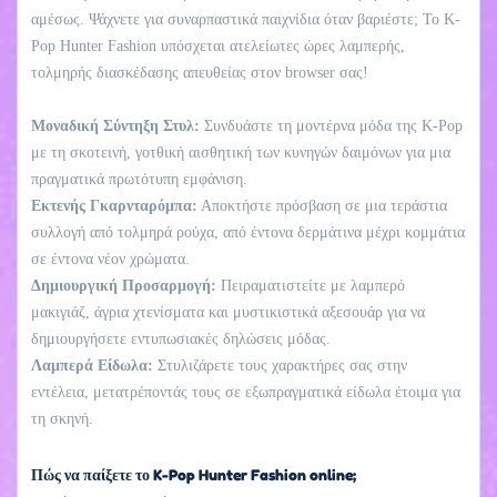
αμέσως. Ψάχνετε για συναρπαστικά παιχνίδια όταν βαριέστε; Το K-
Pop Hunter Fashion υπόσχεται ατελείωτες ώρες λαμπερής,
τολμηρής διασκέδασης απευθείας στον browser σας!
Μοναδική Σύντηξη Στυλ:
Συνδυάστε τη μοντέρνα μόδα της K-Pop
με τη σκοτεινή, γοτθική αισθητική των κυνηγών δαιμόνων για μια
πραγματικά πρωτότυπη εμφάνιση.
Εκτενής Γκαρνταρόμπα:
Αποκτήστε πρόσβαση σε μια τεράστια
συλλογή από τολμηρά ρούχα, από έντονα δερμάτινα μέχρι κομμάτια
σε έντονα νέον χρώματα.
Δημιουργική Προσαρμογή:
Πειραματιστείτε με λαμπερό
μακιγιάζ, άγρια χτενίσματα και μυστικιστικά αξεσουάρ για να
δημιουργήσετε εντυπωσιακές δηλώσεις μόδας.
Λαμπερά Είδωλα:
Στυλιζάρετε τους χαρακτήρες σας στην
εντέλεια, μετατρέποντάς τους σε εξωπραγματικά είδωλα έτοιμα για
τη σκηνή.
Πώς να παίξετε το K-Pop Hunter Fashion online;