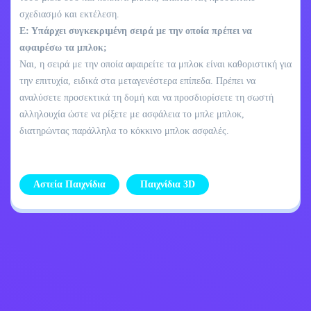
σχεδιασμό και εκτέλεση.
Ε: Υπάρχει συγκεκριμένη σειρά με την οποία πρέπει να
αφαιρέσω τα μπλοκ;
Ναι, η σειρά με την οποία αφαιρείτε τα μπλοκ είναι καθοριστική για
την επιτυχία, ειδικά στα μεταγενέστερα επίπεδα. Πρέπει να
αναλύσετε προσεκτικά τη δομή και να προσδιορίσετε τη σωστή
αλληλουχία ώστε να ρίξετε με ασφάλεια το μπλε μπλοκ,
διατηρώντας παράλληλα το κόκκινο μπλοκ ασφαλές.
Αστεία Παιχνίδια
Παιχνίδια 3D
Επικοινωνήστε μαζί
Πολιτική απορρήτου
μου
Kids
Ελληνικά