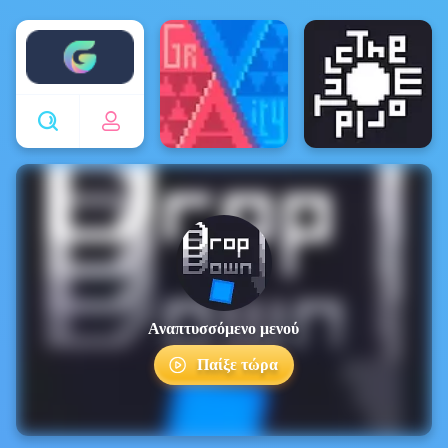
Enjoy4fun
Αναπτυσσόμενο μενού
Παίξε τώρα