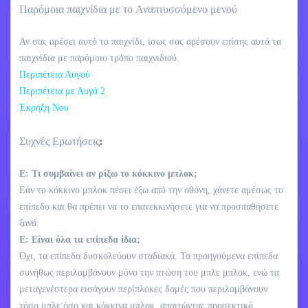
Παρόμοια παιχνίδια με το Αναπτυσσόμενο μενού
Αν σας αρέσει αυτό το παιχνίδι, ίσως σας αρέσουν επίσης αυτά τα
παιχνίδια με παρόμοιο τρόπο παιχνιδιού.
Περιπέτεια Αυγού
Περιπέτεια με Αυγά 2
Έκρηξη Νου
Συχνές Ερωτήσεις:
Ε: Τι συμβαίνει αν ρίξω το κόκκινο μπλοκ;
Εάν το κόκκινο μπλοκ πέσει έξω από την οθόνη, χάνετε αμέσως το
επίπεδο και θα πρέπει να το επανεκκινήσετε για να προσπαθήσετε
ξανά.
Ε: Είναι όλα τα επίπεδα ίδια;
Όχι, τα επίπεδα δυσκολεύουν σταδιακά. Τα προηγούμενα επίπεδα
συνήθως περιλαμβάνουν μόνο την πτώση του μπλε μπλοκ, ενώ τα
μεταγενέστερα εισάγουν περίπλοκες δομές που περιλαμβάνουν
τόσο μπλε όσο και κόκκινα μπλοκ, απαιτώντας προσεκτικό