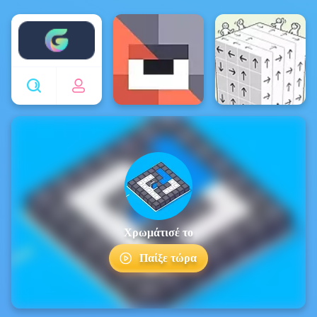
Enjoy4fun
Χρωμάτισέ το
Παίξε τώρα