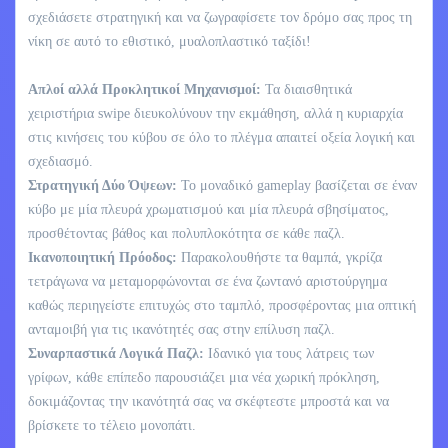
σχεδιάσετε στρατηγική και να ζωγραφίσετε τον δρόμο σας προς τη
νίκη σε αυτό το εθιστικό, μυαλοπλαστικό ταξίδι!
Απλοί αλλά Προκλητικοί Μηχανισμοί:
Τα διαισθητικά
χειριστήρια swipe διευκολύνουν την εκμάθηση, αλλά η κυριαρχία
στις κινήσεις του κύβου σε όλο το πλέγμα απαιτεί οξεία λογική και
σχεδιασμό.
Στρατηγική Δύο Όψεων:
Το μοναδικό gameplay βασίζεται σε έναν
κύβο με μία πλευρά χρωματισμού και μία πλευρά σβησίματος,
προσθέτοντας βάθος και πολυπλοκότητα σε κάθε παζλ.
Ικανοποιητική Πρόοδος:
Παρακολουθήστε τα θαμπά, γκρίζα
τετράγωνα να μεταμορφώνονται σε ένα ζωντανό αριστούργημα
καθώς περιηγείστε επιτυχώς στο ταμπλό, προσφέροντας μια οπτική
ανταμοιβή για τις ικανότητές σας στην επίλυση παζλ.
Συναρπαστικά Λογικά Παζλ:
Ιδανικό για τους λάτρεις των
γρίφων, κάθε επίπεδο παρουσιάζει μια νέα χωρική πρόκληση,
δοκιμάζοντας την ικανότητά σας να σκέφτεστε μπροστά και να
βρίσκετε το τέλειο μονοπάτι.