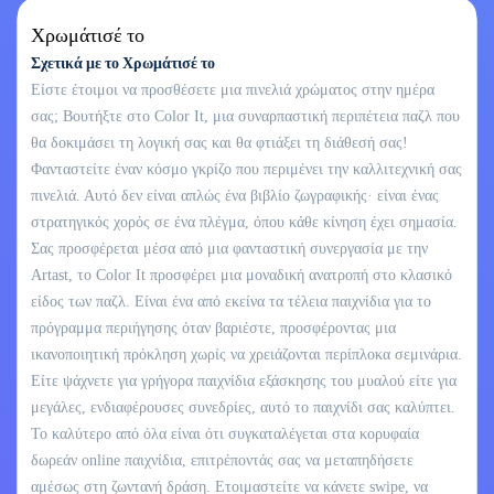
Χρωμάτισέ το
Σχετικά με το Χρωμάτισέ το
Είστε έτοιμοι να προσθέσετε μια πινελιά χρώματος στην ημέρα
σας; Βουτήξτε στο Color It, μια συναρπαστική περιπέτεια παζλ που
θα δοκιμάσει τη λογική σας και θα φτιάξει τη διάθεσή σας!
Φανταστείτε έναν κόσμο γκρίζο που περιμένει την καλλιτεχνική σας
πινελιά. Αυτό δεν είναι απλώς ένα βιβλίο ζωγραφικής· είναι ένας
στρατηγικός χορός σε ένα πλέγμα, όπου κάθε κίνηση έχει σημασία.
Σας προσφέρεται μέσα από μια φανταστική συνεργασία με την
Artast, το Color It προσφέρει μια μοναδική ανατροπή στο κλασικό
είδος των παζλ. Είναι ένα από εκείνα τα τέλεια παιχνίδια για το
πρόγραμμα περιήγησης όταν βαριέστε, προσφέροντας μια
ικανοποιητική πρόκληση χωρίς να χρειάζονται περίπλοκα σεμινάρια.
Είτε ψάχνετε για γρήγορα παιχνίδια εξάσκησης του μυαλού είτε για
μεγάλες, ενδιαφέρουσες συνεδρίες, αυτό το παιχνίδι σας καλύπτει.
Το καλύτερο από όλα είναι ότι συγκαταλέγεται στα κορυφαία
δωρεάν online παιχνίδια, επιτρέποντάς σας να μεταπηδήσετε
αμέσως στη ζωντανή δράση. Ετοιμαστείτε να κάνετε swipe, να