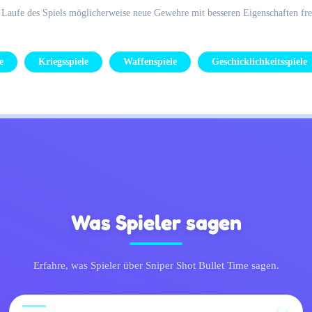
m Laufe des Spiels möglicherweise neue Gewehre mit besseren Eigenschaften fre
e
Kriegsspiele
Waffenspiele
Geschicklichkeitsspiele
Was Spieler sagen
Erfahre, was Spieler über Sniper Shot Bullet Time sagen.