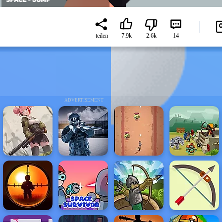
teilen
7.9k
2.6k
14
ADVERTISEMENT