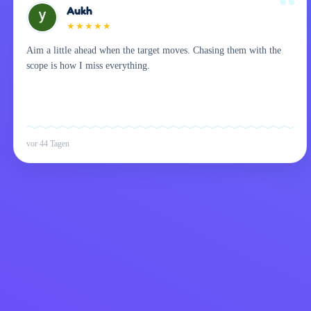
Aukh
★
★
★
★
★
Aim a little ahead when the target moves. Chasing them with the
scope is how I miss everything.
vor 44 Tagen