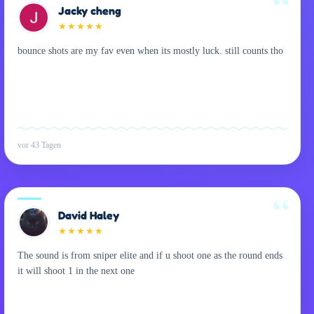
Jacky cheng
★
★
★
★
★
bounce shots are my fav even when its mostly luck. still counts tho
vor 43 Tagen
David Haley
★
★
★
★
★
The sound is from sniper elite and if u shoot one as the round ends
it will shoot 1 in the next one