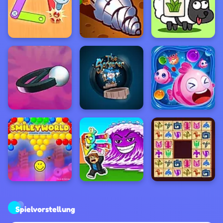
Spielvorstellung