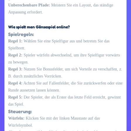
Unberechenbare Pfade:
Meistern Sie ein Layout, das ständige
Anpassung erfordert.
Wie spielt man Gänsespiel online?
Spielregeln:
Regel 1:
Wählen Sie eine Spielfigur aus und betreten Sie das
Spielbrett.
Regel 2:
Spieler würfeln abwechselnd, um ihre Spielfigur vorwärts
zu bewegen.
Regel 3:
Nutzen Sie Bonusfelder, um sich Vorteile zu verschaffen, z.
B. durch zusätzliches Vorrücken.
Regel 4:
Achten Sie auf Fallenfelder, die Sie zurückwerfen oder eine
Runde aussetzen lassen können.
Regel 5:
Der Spieler, der als Erster das letzte Feld erreicht, gewinnt
das Spiel.
Steuerung:
Würfeln:
Klicken Sie mit der linken Maustaste auf das
Würfelsymbol.