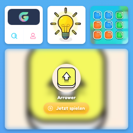
Enjoy4fun
Arrower
Jetzt spielen