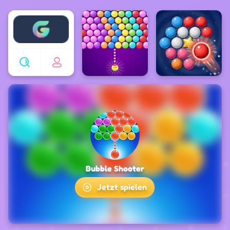
Enjoy4fun
Bubble Shooter
Jetzt spielen