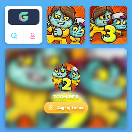
Enjoy4fun
ZOOM-BE 2
Zagraj teraz