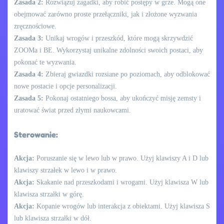
Zasada 2:
Rozwiązuj zagadki, aby robić postępy w grze. Mogą one
obejmować zarówno proste przełączniki, jak i złożone wyzwania
zręcznościowe.
Zasada 3:
Unikaj wrogów i przeszkód, które mogą skrzywdzić
ZOOMa i BE. Wykorzystaj unikalne zdolności swoich postaci, aby
pokonać te wyzwania.
Zasada 4:
Zbieraj gwiazdki rozsiane po poziomach, aby odblokować
nowe postacie i opcje personalizacji.
Zasada 5:
Pokonaj ostatniego bossa, aby ukończyć misję zemsty i
uratować świat przed złymi naukowcami.
Sterowanie:
Akcja:
Poruszanie się w lewo lub w prawo. Użyj klawiszy A i D lub
klawiszy strzałek w lewo i w prawo.
Akcja:
Skakanie nad przeszkodami i wrogami. Użyj klawisza W lub
klawisza strzałki w górę.
Akcja:
Kopanie wrogów lub interakcja z obiektami. Użyj klawisza S
lub klawisza strzałki w dół.