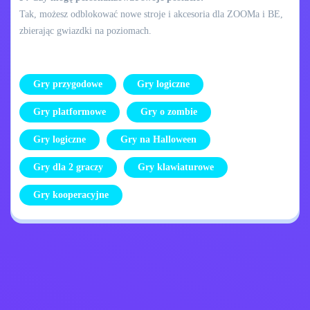
Tak, możesz odblokować nowe stroje i akcesoria dla ZOOMa i BE,
zbierając gwiazdki na poziomach.
Gry przygodowe
Gry logiczne
Gry platformowe
Gry o zombie
Gry logiczne
Gry na Halloween
Gry dla 2 graczy
Gry klawiaturowe
Gry kooperacyjne
Skontaktuj się ze
Polityka prywatności
mną