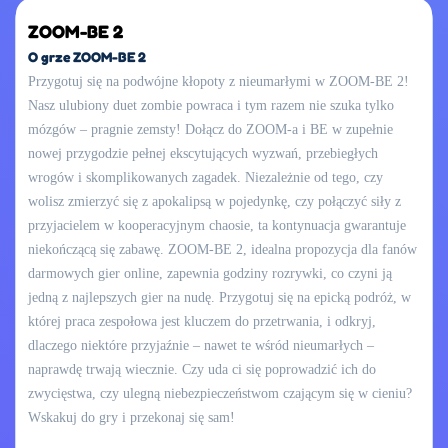
ZOOM-BE 2
O grze ZOOM-BE 2
Przygotuj się na podwójne kłopoty z nieumarłymi w ZOOM-BE 2!
Nasz ulubiony duet zombie powraca i tym razem nie szuka tylko
mózgów – pragnie zemsty! Dołącz do ZOOM-a i BE w zupełnie
nowej przygodzie pełnej ekscytujących wyzwań, przebiegłych
wrogów i skomplikowanych zagadek. Niezależnie od tego, czy
wolisz zmierzyć się z apokalipsą w pojedynkę, czy połączyć siły z
przyjacielem w kooperacyjnym chaosie, ta kontynuacja gwarantuje
niekończącą się zabawę. ZOOM-BE 2, idealna propozycja dla fanów
darmowych gier online, zapewnia godziny rozrywki, co czyni ją
jedną z najlepszych gier na nudę. Przygotuj się na epicką podróż, w
której praca zespołowa jest kluczem do przetrwania, i odkryj,
dlaczego niektóre przyjaźnie – nawet te wśród nieumarłych –
naprawdę trwają wiecznie. Czy uda ci się poprowadzić ich do
zwycięstwa, czy ulegną niebezpieczeństwom czającym się w cieniu?
Wskakuj do gry i przekonaj się sam!