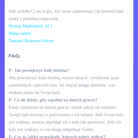
Jeśli podoba Ci się ta gra, być może zainteresują Cię również inne
tytuły z podobną rozgrywką.
Wyścig Mięśniaków 3d 1
Maluj radość
Tsunami Brainrots Online
FAQ:
P: Jak powiększyć kulę śnieżną?
Aby powiększyć kulę śnieżną, musisz skręcać i przetaczać ją po
zaśnieżonych częściach toru. Im więcej śniegu zbierzesz, tym
większa stanie się Twoja kula.
P: Co się dzieje, gdy wpadnę na innych graczy?
Kiedy wpadniesz na innych graczy, wynik zależy od rozmiaru
Twojej kuli śnieżnej w porównaniu z ich kulami. Jeśli Twoja kula
jest większa, możesz zepchnąć ich z toru lub spowolnić. Jeśli ich
kula jest większa, to oni mogą odepchnąć Ciebie.
P: Czy są jakieś przeszkody, których należy unikać?