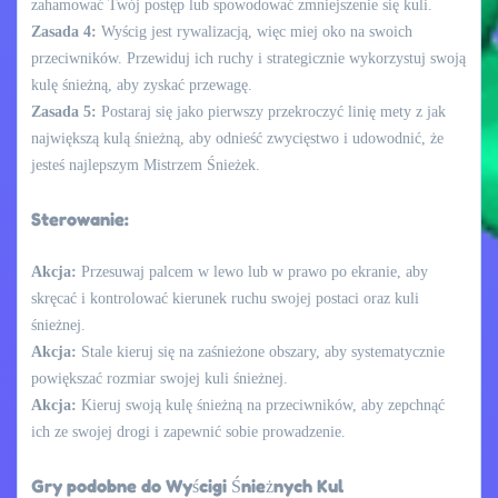
zahamować Twój postęp lub spowodować zmniejszenie się kuli.
Zasada 4:
Wyścig jest rywalizacją, więc miej oko na swoich
przeciwników. Przewiduj ich ruchy i strategicznie wykorzystuj swoją
kulę śnieżną, aby zyskać przewagę.
Zasada 5:
Postaraj się jako pierwszy przekroczyć linię mety z jak
największą kulą śnieżną, aby odnieść zwycięstwo i udowodnić, że
jesteś najlepszym Mistrzem Śnieżek.
Sterowanie:
Akcja:
Przesuwaj palcem w lewo lub w prawo po ekranie, aby
skręcać i kontrolować kierunek ruchu swojej postaci oraz kuli
śnieżnej.
Akcja:
Stale kieruj się na zaśnieżone obszary, aby systematycznie
powiększać rozmiar swojej kuli śnieżnej.
Akcja:
Kieruj swoją kulę śnieżną na przeciwników, aby zepchnąć
ich ze swojej drogi i zapewnić sobie prowadzenie.
Gry podobne do Wyścigi Śnieżnych Kul