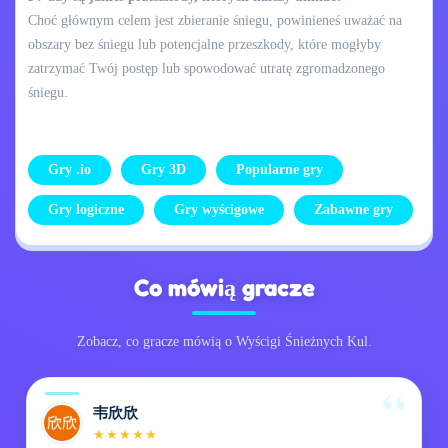
Choć głównym celem jest zbieranie śniegu, powinieneś uważać na
obszary bez śniegu lub potencjalne przeszkody, które mogłyby
zatrzymać Twój postęp lub spowodować utratę zgromadzonego
śniegu.
Gry .io
Gry 3D
Popularne gry
Gry logiczne
Gry wyścigowe
Zabawne gry
Co mówią gracze
Zobacz, co gracze mówią o Wyścigi Śnieżnych Kul.
韦欣欣
★
★
★
★
★