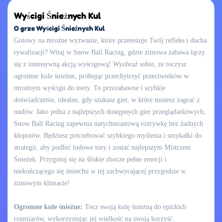
Wyścigi Śnieżnych Kul
O grze Wyścigi Śnieżnych Kul
Gotowy na mroźne wyzwanie, które przetestuje Twój refleks i ducha
rywalizacji? Witaj w Snow Ball Racing, gdzie zimowa zabawa łączy
się z intensywną akcją wyścigową! Wyobraź sobie, że toczysz
ogromne kule śnieżne, próbując przechytrzyć przeciwników w
mroźnym wyścigu do mety. To przezabawne i szybkie
doświadczenie, idealne, gdy szukasz gier, w które możesz zagrać z
nudów. Jako jedna z najlepszych dostępnych gier przeglądarkowych,
Snow Ball Racing zapewnia natychmiastową rozrywkę bez żadnych
kłopotów. Będziesz potrzebować szybkiego myślenia i smykałki do
strategii, aby podbić lodowe tory i zostać najlepszym Mistrzem
Śnieżek. Przygotuj się na śliskie zbocze pełne emocji i
niekończącego się śmiechu w tej zachwycającej przygodzie w
zimowym klimacie!
Ogromne kule śnieżne:
Tocz swoją kulę śnieżną do epickich
rozmiarów, wykorzystując jej wielkość na swoją korzyść.