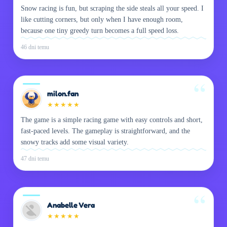
Snow racing is fun, but scraping the side steals all your speed. I
like cutting corners, but only when I have enough room,
because one tiny greedy turn becomes a full speed loss.
46 dni temu
milon.fan
★
★
★
★
★
The game is a simple racing game with easy controls and short,
fast-paced levels. The gameplay is straightforward, and the
snowy tracks add some visual variety.
47 dni temu
Anabelle Vera
★
★
★
★
★