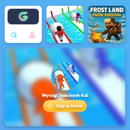
Enjoy4fun
Wyścigi Śnieżnych Kul
Zagraj teraz