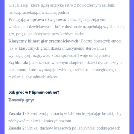
wizualizacji, które łączą estetykę retro z nowoczesnym szlifem,
tworząc urzekającą wizualną podróż.
Wciągająca oprawa dźwiękowa:
Ciesz się angażującymi
wrażeniami dźwiękowymi, które doskonale uzupełniają szybką akcję
gry, potęgując ekscytację przy każdym ruchu.
Klasyczny klimat gier zręcznościowych:
Poczuj dreszczyk emocji
jak w klasycznych grach dzięki intuicyjnemu sterowaniu i
wymagającej rozgrywce, która sprawdzi Twoje umiejętności.
Szybka akcja:
Pozostań w pełnym skupieniu dzięki dynamicznym
poziomom, które wymagają szybkiego refleksu i strategicznego
myślenia, aby odnieść sukces.
Jak grać w Flipman online?
Zasady gry:
Zasada 1:
Steruj swoją postacią w labiryncie, zjadając kropki, aby
zdobywać punkty i ukończyć poziom.
Zasada 2:
Unikaj duchów krążących po labiryncie; dotknięcie ich