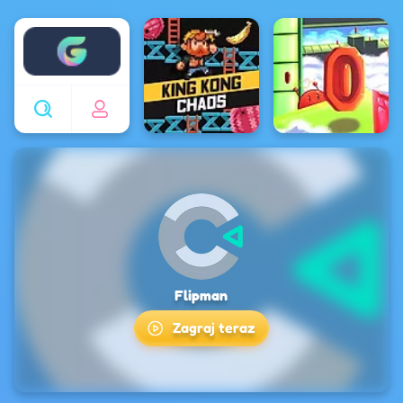
Enjoy4fun
Flipman
Zagraj teraz