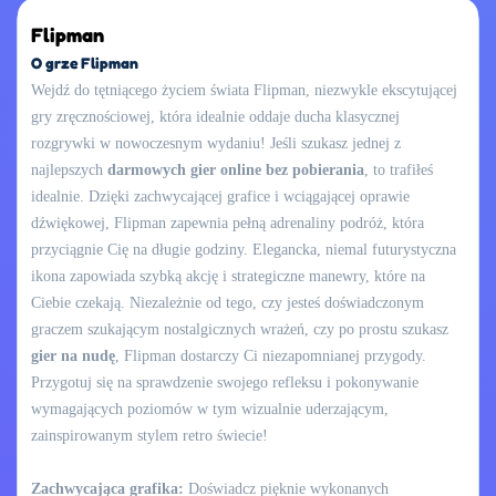
Flipman
O grze Flipman
Wejdź do tętniącego życiem świata Flipman, niezwykle ekscytującej
gry zręcznościowej, która idealnie oddaje ducha klasycznej
rozgrywki w nowoczesnym wydaniu! Jeśli szukasz jednej z
najlepszych
darmowych gier online bez pobierania
, to trafiłeś
idealnie. Dzięki zachwycającej grafice i wciągającej oprawie
dźwiękowej, Flipman zapewnia pełną adrenaliny podróż, która
przyciągnie Cię na długie godziny. Elegancka, niemal futurystyczna
ikona zapowiada szybką akcję i strategiczne manewry, które na
Ciebie czekają. Niezależnie od tego, czy jesteś doświadczonym
graczem szukającym nostalgicznych wrażeń, czy po prostu szukasz
gier na nudę
, Flipman dostarczy Ci niezapomnianej przygody.
Przygotuj się na sprawdzenie swojego refleksu i pokonywanie
wymagających poziomów w tym wizualnie uderzającym,
zainspirowanym stylem retro świecie!
Zachwycająca grafika:
Doświadcz pięknie wykonanych