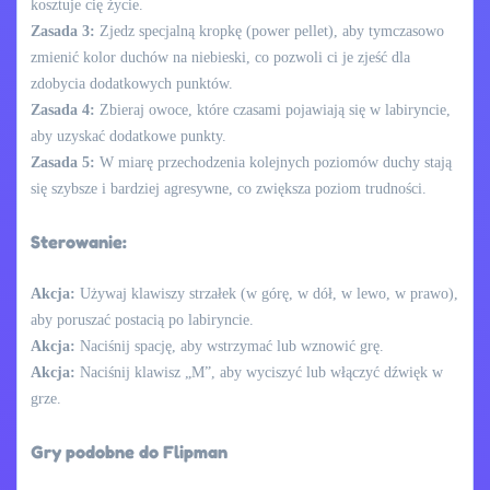
kosztuje cię życie.
Zasada 3:
Zjedz specjalną kropkę (power pellet), aby tymczasowo
zmienić kolor duchów na niebieski, co pozwoli ci je zjeść dla
zdobycia dodatkowych punktów.
Zasada 4:
Zbieraj owoce, które czasami pojawiają się w labiryncie,
aby uzyskać dodatkowe punkty.
Zasada 5:
W miarę przechodzenia kolejnych poziomów duchy stają
się szybsze i bardziej agresywne, co zwiększa poziom trudności.
Sterowanie:
Akcja:
Używaj klawiszy strzałek (w górę, w dół, w lewo, w prawo),
aby poruszać postacią po labiryncie.
Akcja:
Naciśnij spację, aby wstrzymać lub wznowić grę.
Akcja:
Naciśnij klawisz „M”, aby wyciszyć lub włączyć dźwięk w
grze.
Gry podobne do Flipman