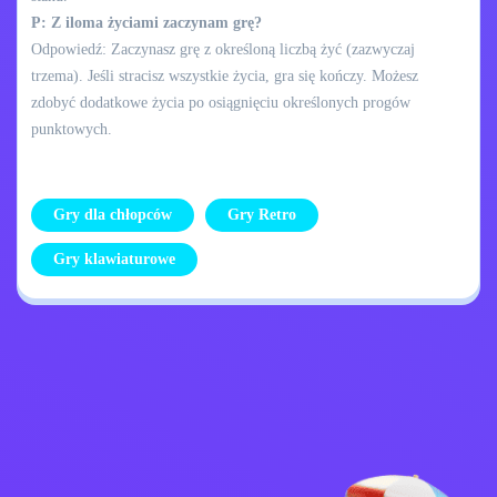
P: Z iloma życiami zaczynam grę?
Odpowiedź: Zaczynasz grę z określoną liczbą żyć (zazwyczaj
trzema). Jeśli stracisz wszystkie życia, gra się kończy. Możesz
zdobyć dodatkowe życia po osiągnięciu określonych progów
punktowych.
Gry dla chłopców
Gry Retro
Gry klawiaturowe
Skontaktuj się ze
Polityka prywatności
mną
Kids
Polskie