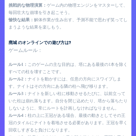
挑戦的な物理演算：
ゲーム内の物理エンジンをマスターして、
毎回壮大な崩壊を引き起こそう。
愉快な結果：
解体作業が生み出す、予測不能で思わず笑ってし
まうような結果を楽しもう。
廃城 のオンラインでの遊び方は?
ゲームルール：
ルール1：
このゲームの主な目的は、塔にある最後の1本を除く
すべての柱を壊すことです。
ルール2：
ナイトを動かすには、任意の方向にスワイプしま
す。ナイトはその方向にある隣の柱へ飛び移ります。
ルール3：
ナイトを新しい柱に移動させるたびに、以前立って
いた柱は崩れ落ちます。自分を閉じ込めたり、塔から落ちたり
しないように、常にルートを計画しなければなりません。
ルール4：
柱の上に王冠がある場合、最後の動きとしてその王
冠のタイルにナイトを着地させる必要があります。王冠を早く
回収しすぎると負けになります。