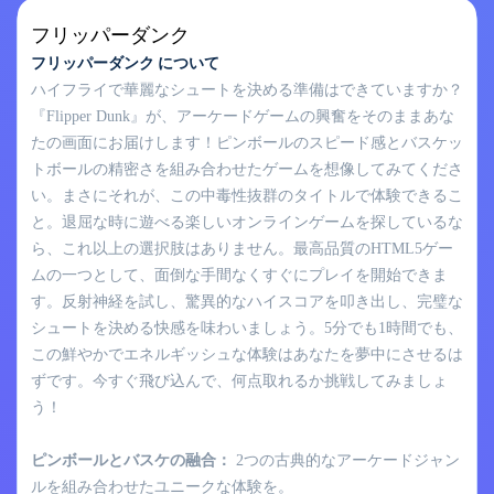
フリッパーダンク
フリッパーダンク について
ハイフライで華麗なシュートを決める準備はできていますか？
『Flipper Dunk』が、アーケードゲームの興奮をそのままあな
たの画面にお届けします！ピンボールのスピード感とバスケッ
トボールの精密さを組み合わせたゲームを想像してみてくださ
い。まさにそれが、この中毒性抜群のタイトルで体験できるこ
と。退屈な時に遊べる楽しいオンラインゲームを探しているな
ら、これ以上の選択肢はありません。最高品質のHTML5ゲー
ムの一つとして、面倒な手間なくすぐにプレイを開始できま
す。反射神経を試し、驚異的なハイスコアを叩き出し、完璧な
シュートを決める快感を味わいましょう。5分でも1時間でも、
この鮮やかでエネルギッシュな体験はあなたを夢中にさせるは
ずです。今すぐ飛び込んで、何点取れるか挑戦してみましょ
う！
ピンボールとバスケの融合：
2つの古典的なアーケードジャン
ルを組み合わせたユニークな体験を。