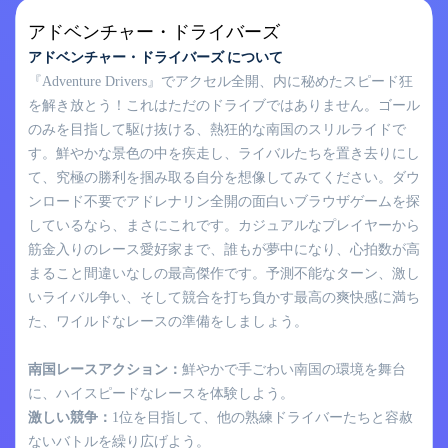
アドベンチャー・ドライバーズ
アドベンチャー・ドライバーズ について
『Adventure Drivers』でアクセル全開、内に秘めたスピード狂
を解き放とう！これはただのドライブではありません。ゴール
のみを目指して駆け抜ける、熱狂的な南国のスリルライドで
す。鮮やかな景色の中を疾走し、ライバルたちを置き去りにし
て、究極の勝利を掴み取る自分を想像してみてください。ダウ
ンロード不要でアドレナリン全開の面白いブラウザゲームを探
しているなら、まさにこれです。カジュアルなプレイヤーから
筋金入りのレース愛好家まで、誰もが夢中になり、心拍数が高
まること間違いなしの最高傑作です。予測不能なターン、激し
いライバル争い、そして競合を打ち負かす最高の爽快感に満ち
た、ワイルドなレースの準備をしましょう。
南国レースアクション：
鮮やかで手ごわい南国の環境を舞台
に、ハイスピードなレースを体験しよう。
激しい競争：
1位を目指して、他の熟練ドライバーたちと容赦
ないバトルを繰り広げよう。