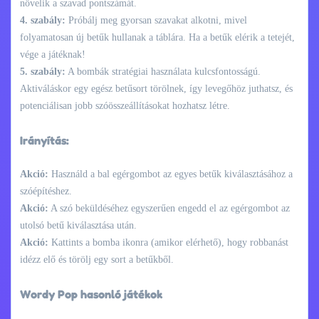
növelik a szavad pontszámát.
4. szabály:
Próbálj meg gyorsan szavakat alkotni, mivel
folyamatosan új betűk hullanak a táblára. Ha a betűk elérik a tetejét,
vége a játéknak!
5. szabály:
A bombák stratégiai használata kulcsfontosságú.
Aktiváláskor egy egész betűsort törölnek, így levegőhöz juthatsz, és
potenciálisan jobb szóösszeállításokat hozhatsz létre.
Irányítás:
Akció:
Használd a bal egérgombot az egyes betűk kiválasztásához a
szóépítéshez.
Akció:
A szó beküldéséhez egyszerűen engedd el az egérgombot az
utolsó betű kiválasztása után.
Akció:
Kattints a bomba ikonra (amikor elérhető), hogy robbanást
idézz elő és törölj egy sort a betűkből.
Wordy Pop hasonló játékok