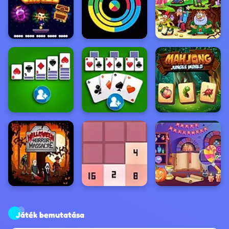
Játék bemutatása