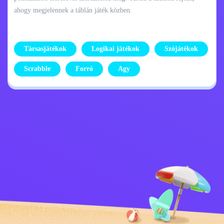
ahogy megjelennek a táblán játék közben.
Társasjátékok
Logikai játékok
Szójátékok
Scrabble
Forró
Agy
Adatvédelmi
Lépj kapcsolatba
szabályzat
velem
Kids
Magyar