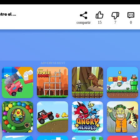
Guerras de francotiradores: Encuentra al criminal
compartir
15
7
0
ADVERTISEMENT