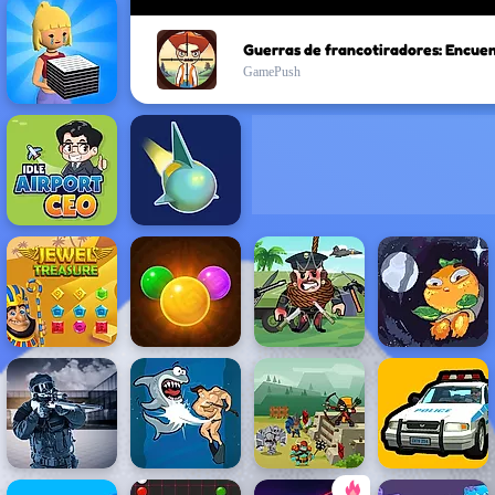
GamePush