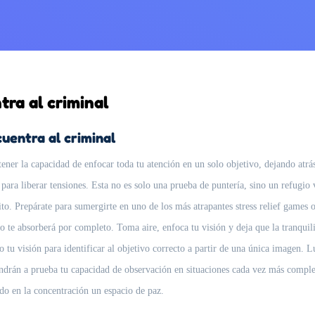
tra al criminal
uentra al criminal
er la capacidad de enfocar toda tu atención en un solo objetivo, dejando atrás
para liberar tensiones. Esta no es solo una prueba de puntería, sino un refugio v
xito. Prepárate para sumergirte en uno de los más atrapantes stress relief games
fío te absorberá por completo. Toma aire, enfoca tu visión y deja que la tranqu
tu visión para identificar al objetivo correcto a partir de una única imagen. Lu
ndrán a prueba tu capacidad de observación en situaciones cada vez más complej
do en la concentración un espacio de paz.