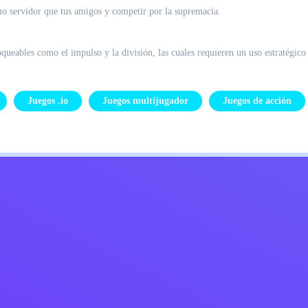
mo servidor que tus amigos y competir por la supremacía.
oqueables como el impulso y la división, las cuales requieren un uso estratégico
Juegos .io
Juegos multijugador
Juegos de acción
Kids
Contáctame
español