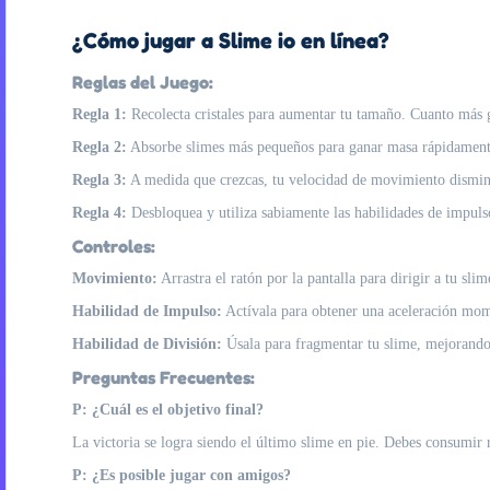
¿Cómo jugar a Slime io en línea?
Reglas del Juego:
Regla 1:
Recolecta cristales para aumentar tu tamaño. Cuanto más gr
Regla 2:
Absorbe slimes más pequeños para ganar masa rápidamente,
Regla 3:
A medida que crezcas, tu velocidad de movimiento disminuir
Regla 4:
Desbloquea y utiliza sabiamente las habilidades de impulso
Controles:
Movimiento:
Arrastra el ratón por la pantalla para dirigir a tu slim
Habilidad de Impulso:
Actívala para obtener una aceleración mo
Habilidad de División:
Úsala para fragmentar tu slime, mejorando 
Preguntas Frecuentes:
P: ¿Cuál es el objetivo final?
La victoria se logra siendo el último slime en pie. Debes consumir 
P: ¿Es posible jugar con amigos?