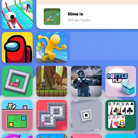
Slime io
BitCake Studio