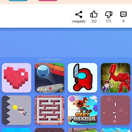
compartir
312
171
0
ADVERTISEMENT